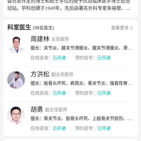
委员会评定的博士和硕士学位的授予点及临床医学博士后流
动站。学科创建于1949年，先后由著名外科专家朱裕壁、叶
仲篪、黄克俊、王炳勋负责。1978年至2005年先后由王炳
勋、吴少西、黄琪裳、李家元、刘世清和彭昊教授任骨科主
科室医生
(
38名医生
)
查看更多
任。现任骨科主任为郭卫春教授。在历任科主任带领下，经
过几代人半个多世纪的精心耕耘，人民医院骨科学科及亚专
周建林
主任医师
科建设得到了长足的发展，已成为实力雄厚、技术精湛、享
擅长：关节炎、膝关节滑膜炎、髋关节滑膜炎、滑膜炎、关节积液、关节脱位、关节软骨损伤、增生性骨关节病、关节痛、复发性脱位、颈椎间盘突出症、骨关节炎、膝关节炎、髋关节炎、创伤性关节炎
誉全国的集临床、教学和科研为一体的骨科诊疗中心。骨外
在线咨询：
已开通
预约挂号：
已开通
科现开设床位422张，拥有9个病区和骨科研究室。其中，首
义院区（本部）5个病区，光谷院区（东院）3个病区，洪山
院区1个病区。成立了脊柱外科、关节外科、创伤外科、手足
方洪松
副主任医师
踝显微外科、运动医学科等专业学组。郭卫春、邱波、李亚
擅长：股骨头坏死、肩周炎、骨关节炎、强直性脊柱炎、椎间盘突出、椎管狭窄、脊柱结核
明、吴飞和李皓桓教授分别任首义院区脊柱外科Ⅰ科（骨Ⅰ
在线咨询：
已开通
预约挂号：
已开通
病区）、关节外科（骨Ⅱ病区）、脊柱外科Ⅱ科（骨Ⅲ病
区）、手足踝创伤外科（骨Ⅳ病区）及运动医学科（骨Ⅴ）
胡勇
主任。陶风华和任义军教授分别任光谷院区脊柱与关节外科
副主任医师
(骨Ⅰ科)和创伤与显微骨科（骨Ⅱ科1病区和骨Ⅱ科2病区)主
擅长：骨关节炎、股骨头坏死、上肢骨关节损伤、下肢骨关节损伤、骨折、肩周炎、骨肿瘤、滑膜炎、脊柱骨折、运动系统畸形、骨关节结核、关节病、髋膝关节骨关节炎、髋关节发育不良、膝关节运动损伤
任。周庞虎教授任洪山院区骨科主任。骨外科现有博士生导
在线咨询：
已开通
预约挂号：
已开通
师4人，硕士生导师10人；在职教授8人，副教授15人。学科
非常重视人才培养，先后选派科室骨干赴美国、英国、德