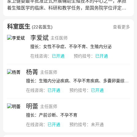
家卫健委最早批准正式开展辅助生殖技术的中心之一，承担
着生殖医学的临床、科研和教学任务，是国务院学位评定委
员会的博士和硕士学位授予点、博士后流动站。本中心在
2017年获批成立湖北省辅助生殖与胚胎发育医学临床研究中
科室医生
(
22名医生
)
查看更多
心，2021年获批成为女性不孕症生殖外科规范化诊疗技术培
训基地，2023年入选全国首批“助孕与优生专业技术培训医
李爱斌
主任医师
院”。本中心在人才队伍、场地、仪器设备、技术种类、技术
擅长：女性不孕症、不孕不育、生殖内分泌
力量和不孕症治疗成功率上均位居国内领先水平，目前经辅
在线咨询：
已开通
预约挂号：
已开通
助生殖技术出生的婴儿数逾万例。开展与不孕症相关的复杂
性宫、腹腔镜手术治疗、夫精/供精人工授精、常规体外受精
和卵胞浆内单精子注射-胚胎移植、无痛取卵、胚胎冷冻和复
杨菁
主任医师
苏、睾丸/附睾取精显微注射、未成熟卵母细胞体外成熟培养
擅长：生殖内分泌疾病、不孕不育疾病、多囊卵巢综合征、排卵障碍、卵巢功能减退
技术、胚胎植入前遗传学检测、卵子冷冻、稀少精子冷冻、
在线咨询：
已开通
预约挂号：
已开通
胚胎时差培养、早中期多胎妊娠减胎及选择性减胎术等技
术。除辅助生殖技术外，在多囊卵巢综合征、子宫内膜异位
明蕾
症、子宫腺肌症、卵巢早衰、反复种植失败等疑难杂症方面
主任医师
具有特色诊治经验，达国内先进水平。2017年成功实施湖北
擅长：产前诊断、不孕不育
省首例耳聋单基因遗传病胚胎植入前诊断，2018年湖北省首
在线咨询：
已开通
预约挂号：
未开通
例阻断“苯丙酮尿症”遗传的婴儿顺利诞生。2018年牵头完成
的“母-胎免疫调节机制及免疫性复发性流产诊疗体系的创新及