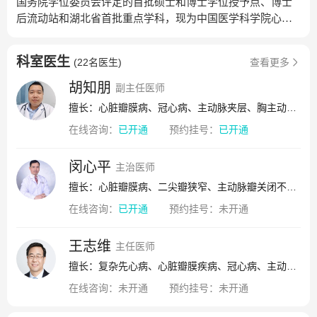
国务院学位委员会评定的首批硕士和博士学位授予点、博士
后流动站和湖北省首批重点学科，现为中国医学科学院心血
管技术协作培训中心湖北分中心，中南地区心血管病技术协
作中心，湖北省心血管病临床研究中心，国家食品药品监督
科室医生
(
22名医生
)
查看更多
总局临床试验基地，建设有心血管病学湖北省重点实验室、
武汉大学心血管病研究所，是武汉市打造中部医疗服务中心
胡知朋
副主任医师
重点建设专科。经过五十余年的精心建设和发展，心血管外
擅长：心脏瓣膜病、冠心病、主动脉夹层、胸主动脉瘤、腹主动脉瘤
科已经形成集医疗、教学、科研为一体的专业机构，年手术
在线咨询：
已开通
预约挂号：
已开通
量位居中南地区前列。2023年，武汉大学人民医院心血管医
院在原心血管外科、心血管内科的基础上组建，外科由成人
心脏外科中心、小儿心脏外科中心、大血管外科中心、移植
闵心平
主治医师
中心、心血管外科重症监护中心、体外循环与生命支持中心
擅长：心脏瓣膜病、二尖瓣狭窄、主动脉瓣关闭不全、二尖瓣关闭不全、主动脉瓣狭窄、三尖瓣关闭不全、大血管疾病、血管瘤、主动脉夹层、动脉瘤
组成，心血管外科实力厚积薄发、蓄势腾飞，以坚实的步伐
在线咨询：
已开通
预约挂号：
未开通
迈向国内一流的心脏危重症救治基地。本学科由心血管外I
科、心血管外II科、心血管外科重症监护室、心血管外科门
王志维
诊、体外循环研究室等单元组成；年门诊量近两万余人次，
主任医师
住院病人两千余人次，年手术量1500余台，医疗辐射能力覆
擅长：复杂先心病、心脏瓣膜疾病、冠心病、主动脉瘤、主动脉夹层、终末期心脏病
盖全国18个省、市、自治区、直辖市，诊疗疾病范围包括全
在线咨询：
未开通
预约挂号：
未开通
部心脏及大血管外科疾病，并形成以主动脉夹层和心脏移植
手术为学科特色，其中心脏移植手术连续三年排名全国第