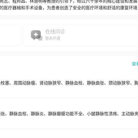
尚志、程邦昌、林道明等教授的引领下，经过六十余年的精心建设和发展
的医疗器械和手术设备，为患者创造了安全的医疗环境和舒适的康复环境
栓、静脉曲张、动脉硬化闭塞症、颈动脉狭窄及动脉瘤、血管源性肿瘤、
、内脏动脉瘤、肺栓塞、血管外伤及糖尿病足等疾病的诊治及研究，一直
显提升，临床诊疗的特色和优势越来越突出，医疗服务能力不断增强，并
在线问诊
新能力；造就了一支理论扎实、技术精湛、敬业爱岗、奋发有为、结构合
暂未开通
出的先进专科。在编工作人员20人（医师8人、护理人员12人）。国际
1人。现有开放床位48张，年门诊量1.2国家级人才次左右，年出院人数11
辐射能力覆盖全国24个省、市、自治区、直辖市。本学科先后承担国家自然科
I收录论文50余篇；获湖北省科技进步一等奖3项；武汉市科技进步一等奖
查
刊发表论文百余篇，承担国家自然科学基金2项、湖北省自然科学基金1项
坦福大学血管外科博士后、客座副研究员。科室及职务：武汉大学人民医
化闭塞症、颈动脉狭窄及动脉瘤、胸主动脉瘤、腹主动脉瘤、髂动脉瘤、
塞、血管源性肿瘤、糖尿病足及各种血管外科疾病的微创介入及外科治疗
分会“新秀奖”获得者。2014年4月-2016年4月，受教育部国家公派
、美国美国血管外科学会（SVS）副主席RonaldLDalman教授。科
、三等奖1项。主编及参编医学专著4部；在国内外权威期刊发表论文30
dhphdf531.haodf.com或武汉大学人民医院官网。门诊时间：紫