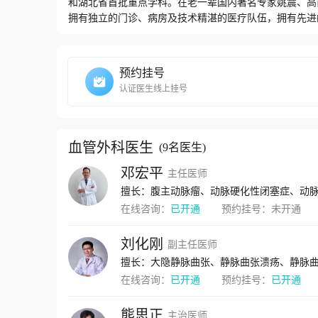
和湖北省首批重点学科。在老一辈国内著名专家姚震、高
拥有独立的门诊、病房及技术精湛的医疗队伍，拥有先进
医疗、教学、科研为一体的专业机构。学科致力于静脉血
夹层、胸主动脉瘤、腹主动脉瘤、髂动脉瘤、肢体动脉瘤
展和开展国际上前沿的血管外科技术。学科的综合实力明
预约挂号
了与国际接轨的科研平台，提升了理论研究水平和技术创
认证医生线上挂号
素质人才队伍；成为血管疾病的微创治疗特色鲜明、优势突
委员1人、中华医学会胸心血管外科学分会“新秀奖”获得者
次，平均住院日9.3天，年均手术量1700余台，医疗
国家及省级重大平台建设等各级各类科研项目数余项，SC
血管外科医生
(
9名医生
)
三等奖1项。主编及参编医学专著4部；在国内外权威期
邓宏平
主任医师
头人邓宏平，男，医学博士，主任医师，副教授，美国斯
外科主任。诊疗专长：静脉血栓、静脉曲张、下肢动脉硬
脉瘤、内脏动脉瘤、主动脉夹层、肺栓塞、血管外伤及栓
在线咨询：
已开通
预约挂号：
未开通
任职及荣誉：国际血管联盟委员、中华医学会胸心血管外科学
助，赴美国斯坦福大学留学两年，师从国际著名血管外科专家
刘化刚
副主任医师
获湖北省科技进步一等奖2项；武汉市科技进步一等奖2项
担国家自然科学基金2项、湖北省自然科学基金1项。个人网页：
在线咨询：
已开通
预约挂号：
已开通
（每周一上午）；光谷院区（每周四上午）
熊思正
主治医师