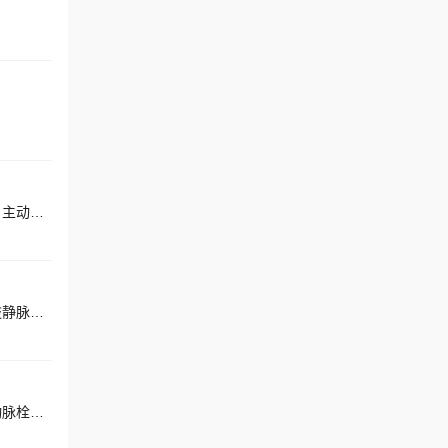
擅长：大隐静脉曲张、静脉曲张溃疡、静脉曲张、静脉血栓、静脉炎、静脉瓣膜功能不全、小腿静脉性溃疡、动脉瘤、主动脉夹层、腹主动脉瘤、胸主动脉瘤、周围动脉瘤、动脉粥样硬化、主动脉粥样硬化、动静脉瘘
擅长：静脉曲张溃疡、上下肢动脉血管狭窄、静脉血栓、肺栓塞、颈动脉狭窄、动脉瘤、血管瘤、下肢静脉血栓、下肢静脉曲张、下肢动脉闭塞症
擅长：大隐静脉曲张、静脉曲张溃疡、静脉血栓、静脉炎、静脉瓣膜功能不全、动脉粥样硬化、血栓闭塞性脉管炎、动脉栓塞、动脉硬化性闭塞症、下肢静脉曲张、下肢静脉性溃疡、下肢深静脉血栓形成、淋巴水肿