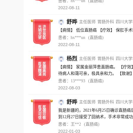
患者：hx***un
(直肠癌)
2022-08-11
舒晔
主任医师
胃肠外科
四川大学
光
济
【病情】 低位直
明
世
天
良
患者：hx***un
(直肠癌)
使
医
2022-08-11
杨烈
主任医师
胃肠外科
四川大学
医
医
【病情】 家属金丽萍患直肠癌。 【疗效
术
德
精
高
待病人和蔼可亲，极具亲和力。 【致谢
湛
尚
患者：13***93
(直肠癌)
2022-08-03
舒晔
主任医师
胃肠外科
四川大学
医
医
我是新疆的，2021年6月25日确诊直
术
德
可
可
到12月27日接受了回纳术，手术非常
信
敬
患者：王**2
(直肠癌)
2022-01-03