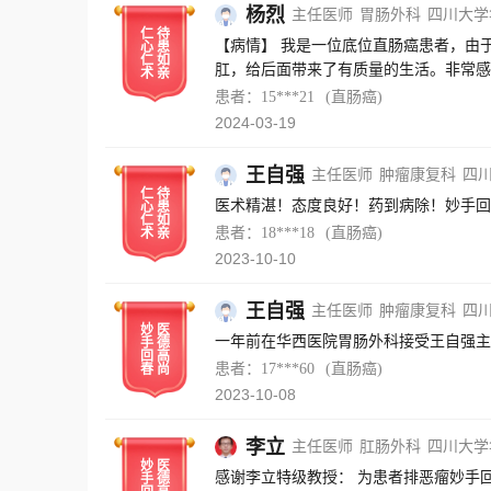
杨烈
主任医师
胃肠外科
四川大学
仁
待
【病情】 我是一位底位直肠癌患者，由
心
患
仁
如
肛，给后面带来了有质量的生活。非常感
术
亲
患者：15***21
(直肠癌)
2024-03-19
王自强
主任医师
肿瘤康复科
四
仁
待
医术精湛！态度良好！药到病除！妙手回
心
患
仁
如
患者：18***18
(直肠癌)
术
亲
2023-10-10
王自强
主任医师
肿瘤康复科
四
妙
医
一年前在华西医院胃肠外科接受王自强主
手
德
回
高
患者：17***60
(直肠癌)
春
尚
2023-10-08
李立
主任医师
肛肠外科
四川大学
妙
医
手
德