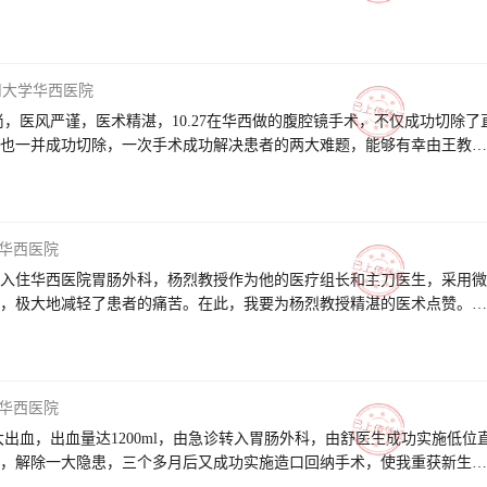
川大学华西医院
也一并成功切除，一次手术成功解决患者的两大难题，能够有幸由王教授
有好报，衷心祝愿王教授这样的好医生身体健康、万事如意、阖家幸福！
华西医院
入住华西医院胃肠外科，杨烈教授作为他的医疗组长和主刀医生，采用微
，极大地减轻了患者的痛苦。在此，我要为杨烈教授精湛的医术点赞。同
华西医院
出血，出血量达1200ml，由急诊转入胃肠外科，由舒医生成功实施低位
，解除一大隐患，三个多月后又成功实施造口回纳手术，使我重获新生，