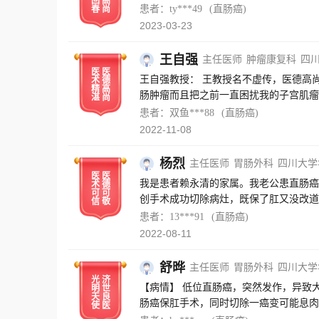
回
高
患者：ty***49
(直肠癌)
春
尚
2023-03-23
王自强
主任医师
肿瘤康复科
四
医
医
王自强教授： 王教授名不虚传，医德高尚，医风严谨，医术精湛，10.27在华西做的腹腔镜手术，不仅成功切除了直
术
德
精
高
肠肿瘤而且把之前一直困扰我的子宫肌瘤
湛
尚
及其团队老师手术是我的三生之幸！好人
患者：双鱼***88
(直肠癌)
2022-11-08
杨烈
主任医师
胃肠外科
四川大学
医
医
我是患者赖永清的家属。我老公患直肠癌
术
德
可
可
创手术成功切除病灶，既保了肛又没改道
信
敬
时为他亲切和蔼的服务表示由衷的感谢。
患者：13***91
(直肠癌)
2022-08-11
舒晔
主任医师
胃肠外科
四川大学
光
济
【病情】 低位直肠癌，突然发作，异致大
明
世
天
良
肠癌保肛手术，同时切除一癌变可能息肉
使
医
感谢光明天使舒晔医生。