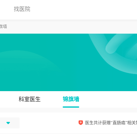
找医院
旗墙
科室医生
锦旗墙
医生共计获赠“直肠癌”相关