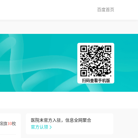
百度首页
扫码查看手机版
医院未官方入驻，信息全网聚合
锦旗
10
枚
官方认领