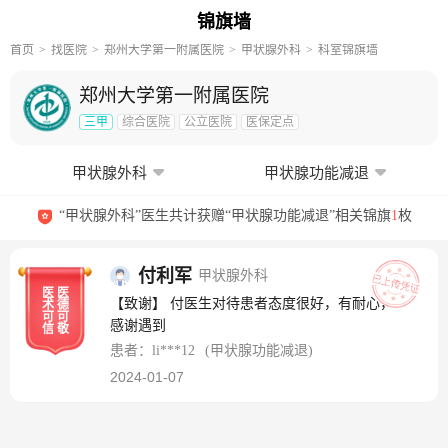
锦旗墙
首页
找医院
郑州大学第一附属医院
甲状腺外科
科室锦旗墙
郑州大学第一附属医院
三甲
综合医院
公立医院
医保定点
甲状腺外科
甲状腺功能减退
“甲状腺外科”医生共计获赠“甲状腺功能减退”相关锦旗
1
枚
付利军
甲状腺外科
医
医
【致谢】 付医生对待患者态度很好，有耐心，
术
德
可
可
感谢遇到
信
敬
患者：li***12
(甲状腺功能减退)
2024-01-07