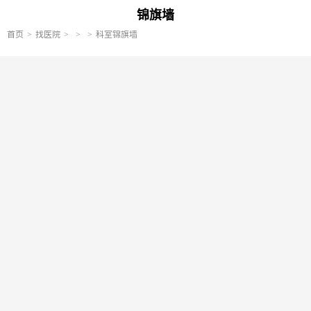
锦旗墙
首页
找医院
科室锦旗墙
没有更多结果，换个关键词试试～