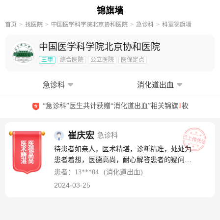
锦旗墙
首页
找医院
中国医学科学院北京协和医院
急诊科
科室锦旗墙
中国医学科学院北京协和医院
三甲
综合医院
公立医院
医保定点
急诊科
消化道出血
“急诊科”医生共计获赠“消化道出血”相关锦旗
1
枚
崔庆宏
急诊科
医
医
待患者如亲人，医术精堪，诊断精准，处处为
术
德
精
高
患者着想，医德高尚，耐心解答患者的疑问，
湛
尚
为病人排忧解难，堪称当代的华佗！
患者：13***04
(消化道出血)
2024-03-25