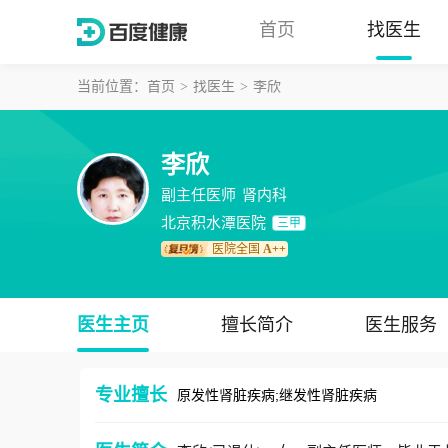
首页
找医生
当前位置：
首页
找医生
李欣
李欣
副主任医师
肾内科
北京积水潭医院
三甲
医院全国
A++
医生主页
擅长简介
医生服务
专业擅长
原发性肾脏疾病;继发性肾脏疾病