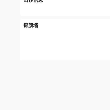
出诊信息
锦旗墙