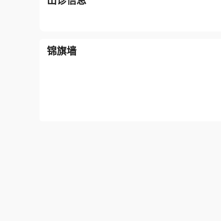
出诊信息
锦旗墙