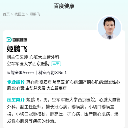
百度健康
首页
找医生
姬鹏飞
姬鹏飞
副主任医师
心脏大血管外科
空军军医大学西京医院
三甲
医院全国
A++++
｜
科室西北区
No.1
冠心病;瓣膜病;肺高压;扩心病;围产期心肌病;爆发性心
肌炎;心衰;主动脉夹层;大血管疾病
姬鹏飞，男，空军军医大学西京医院，心脏大血管
外科，副主任医师。擅长冠心病，瓣膜病，小切口瓣膜置
换，小切口冠脉搭桥，肺高压，扩心病，围产期心肌病，爆
发性心肌炎等疾病的诊治。