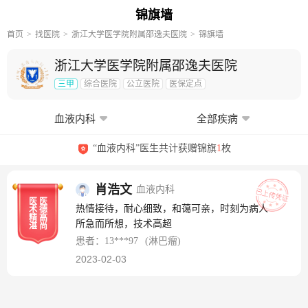
锦旗墙
首页
找医院
浙江大学医学院附属邵逸夫医院
锦旗墙
浙江大学医学院附属邵逸夫医院
三甲
综合医院
公立医院
医保定点
血液内科
全部疾病
“血液内科”医生共计获赠锦旗
1
枚
肖浩文
血液内科
医
医
热情接待，耐心细致，和蔼可亲，时刻为病人
术
德
精
高
所急而所想，技术高超
湛
尚
患者：13***97
(淋巴瘤)
2023-02-03