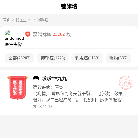
锦旗墙
首页
找医生
锦旗墙
获赠锦旗
23282
枚
全部
(
23282
)
抑郁症
(
1223
)
乳腺癌
(
1130
)
癫痫
(
636
)
求求***九九
医
医
术
德
确诊疾病：
唇炎
精
高
【病情】 嘴唇每到冬天就干裂。 【疗效】 效果
湛
尚
很好，现在已经痊愈了。 【致谢】 感谢靳教授
2023-11-13