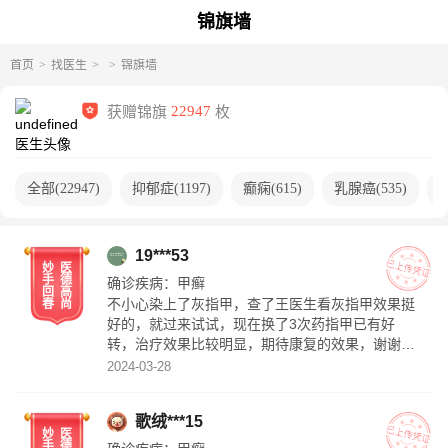
锦旗墙
首页
找医生
锦旗墙
获赠锦旗
22947
枚
全部
(
22947
)
抑郁症
(
1197
)
癫痫
(
615
)
乳腺癌
(
535
)
19***53
妙
医
手
德
确诊疾病：
甲癣
回
高
不小心染上了灰指甲，查了王医生看灰指甲效果挺
春
尚
好的，就过来试试，现在换了3次药指甲已有好
转，治疗效果比较明显，期待康复的效果，谢谢王
主任！
2024-03-28
歌绒***15
妙
医
手
德