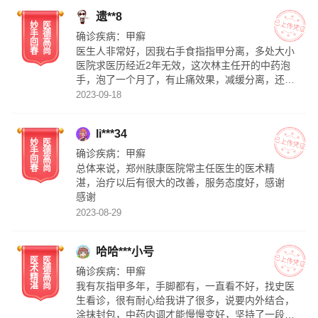
遗**8
妙
医
手
德
确诊疾病：
甲癣
回
高
医生人非常好，因我右手食指指甲分离，多处大小
春
尚
医院求医历经近2年无效，这次林主任开的中药泡
手，泡了一个月了，有止痛效果，减缓分离，还需
再次复诊，希望能够痊愈
2023-09-18
li***34
妙
医
手
德
确诊疾病：
甲癣
回
高
总体来说，郑州肤康医院常主任医生的医术精
春
尚
湛，治疗以后有很大的改善，服务态度好，感谢
感谢
2023-08-29
哈哈***小号
医
医
术
德
确诊疾病：
甲癣
精
高
我有灰指甲多年，手脚都有，一直看不好，找史医
湛
尚
生看诊，很有耐心给我讲了很多，说要内外结合，
涂抹封包，中药内调才能慢慢变好，坚持了一段时