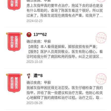
确诊疾病：
甲癣
回
高
患上灰指甲真的要早点治疗，拖延下去的话也是没
春
尚
有什么帮助的，查询了陈医生看这个很好，所以就
过来了，陈医生说现在病情有点严重，给我开了内
服和外用的药物，态度挺好的，现在正在服药，症
2024-02-23
状也减轻了很多，相信后面一定能够治疗好的。
13***62
妙
医
手
德
确诊疾病：
甲癣
回
高
【病情】本人看得是脚癣，脚部皮损有些严重；
春
尚
【服务】医护人员周到敬业，医生有耐心细心，看
诊时给我分析了病因和用药指导，纠正之前误区，
更好的护理预防再复发； 【疗效】目前已恢复过
2023-10-18
来，效果不错，谢谢医生。
遗**8
药
解
到
我
确诊疾病：
甲癣
病
疾
我被灰指甲困扰得无法忍受。医生仔细检查了我的
除
苦
指甲，并给了我一些建议和治疗方案。他耐心和关
心地解释了我的病情和治疗过程。治疗之后，取得
了不错的效果。
2023-09-28