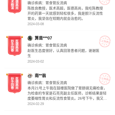
术
德
确诊疾病：
胃食管反流病
精
高
陈胜良教授，医术高超，医德高尚，我吃陈教授
湛
尚
开的药第一天就感到轻松很多，我是胆汁反流性
胃炎，我坚信在短期内就会治愈的。
2024-03-08
算是***07
妙
医
手
德
确诊疾病：
胃食管反流病
回
高
赵医生态度很好，认真回答患者问题，谢谢医
春
尚
生
2024-03-02
南**翁
妙
医
手
德
确诊疾病：
胃食管反流病
回
高
本月21号上午我在鼓楼医院做了胃肠镜无痛检查，
春
尚
为检查的专家是石亮亮副主任医师，诊断结果是轻
度萎缩性胃炎和反流性食管炎。26号下午，我又挂
了石亮亮专家的门诊号，进一步咨询病情和医治。
2024-02-29
石主任非常耐心地给我讲解病情和医治措施，并建
议我做碳13呼气检测，确认了幽门螺旋杆菌阴性。