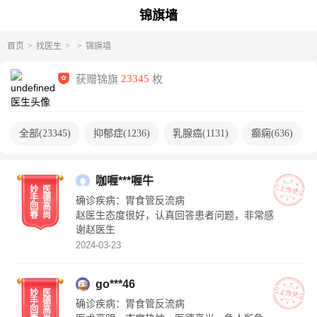
锦旗墙
首页
找医生
锦旗墙
获赠锦旗
23345
枚
全部
(
23345
)
抑郁症
(
1236
)
乳腺癌
(
1131
)
癫痫
(
636
)
咖喱***喱牛
妙
医
手
德
确诊疾病：
胃食管反流病
回
高
赵医生态度很好，认真回答患者问题，非常感
春
尚
谢赵医生
2024-03-23
go***46
妙
医
手
德
确诊疾病：
胃食管反流病
回
高