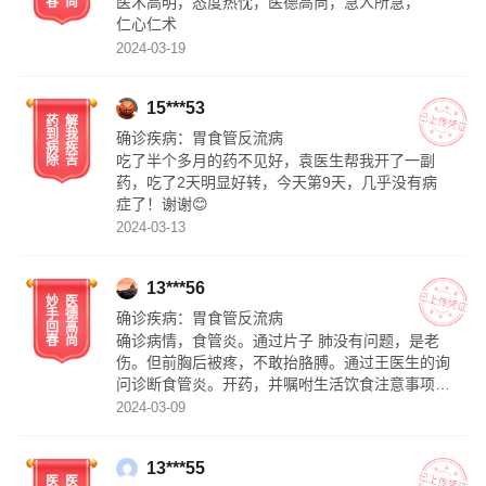
医术高明，态度热忱，医德高尚，急人所急，
春
尚
仁心仁术
2024-03-19
15***53
药
解
到
我
确诊疾病：
胃食管反流病
病
疾
吃了半个多月的药不见好，袁医生帮我开了一副
除
苦
药，吃了2天明显好转，今天第9天，几乎没有病
症了！谢谢😊
2024-03-13
13***56
妙
医
手
德
确诊疾病：
胃食管反流病
回
高
确诊病情，食管炎。通过片子 肺没有问题，是老
春
尚
伤。但前胸后被疼，不敢抬胳膊。通过王医生的询
问诊断食管炎。开药，并嘱咐生活饮食注意事项，
病情基本好了。让我远离病痛，感谢王医生仁心仁
2024-03-09
术。祝工作顺利。
13***55
医
医