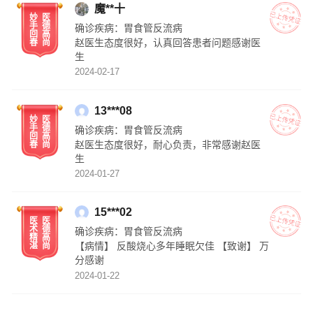
魔**十
现在，我已基本自己的病情，并对控制病症充满了
妙
医
信心。非常感谢石亮亮专家。
手
德
确诊疾病：
胃食管反流病
回
高
赵医生态度很好，认真回答患者问题感谢医
春
尚
生
2024-02-17
13***08
妙
医
手
德
确诊疾病：
胃食管反流病
回
高
赵医生态度很好，耐心负责，非常感谢赵医
春
尚
生
2024-01-27
15***02
医
医
术
德
确诊疾病：
胃食管反流病
精
高
【病情】 反酸烧心多年睡眠欠佳 【致谢】 万
湛
尚
分感谢
2024-01-22