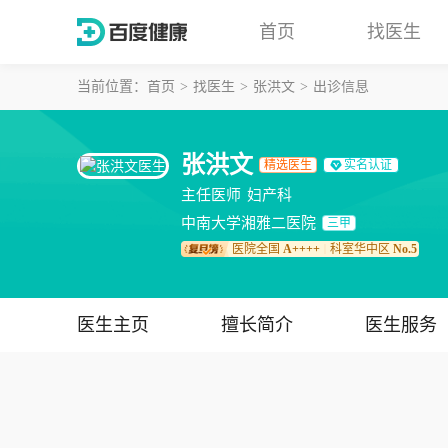
首页
找医生
当前位置：
首页
找医生
张洪文
出诊信息
张洪文
精选医生
实名认证
主任医师
妇产科
中南大学湘雅二医院
三甲
医院全国
A++++
科室华中区
No.5
｜
医生主页
擅长简介
医生服务