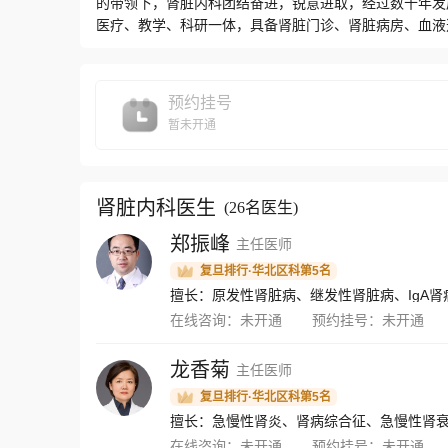
的带领下，肾脏内科团结奋进，锐意进取，经过数十年发
医疗、教学、科研一体，具备肾脏门诊、肾脏病房、血液
现了肾脏病的准确诊断及一体化治疗。目前，总医院肾脏内
化6万余人次。总医院血液透析中心创建于1991年，目前
心严格执行SOP，管理规范，连续多年被天津市血液净化
预约挂号
心建立，开放透析床位42张，占地面积1,200平方米
暂未开通
医院的综合实力，肾脏内科与多个兄弟科室合作，开展多
免疫科科、内分泌代谢病科合作，开展高尿酸血症的学科
与普通外科联合开展继发性甲旁亢多学科综合治疗。肾脏
人，护士60人，技师2人，其中具有高级职称人员10人
肾脏内科医生
(
26名医生
)
支专业过硬的人才队伍，目前具有博士学历13人，博士在读6
郑振峰
主任医师
大学卓越之星1人，天津医科大学新世纪人才3人，天津医科
相关性系统性血管炎肾损害等方面进行了系列临床及基础研
复旦排行·华北区科第5名
中华系列杂志论文40余篇。在教学方面，肾脏内科是天
擅长：原发性肾脏病、继发性肾脏病、IgA
科学肾病部分的理论授课及临床带教工作，同时也是天津
在线咨询：
未开通
预约挂号：
未开通
内科将紧跟时代步伐，不忘初心、牢记使命，不断努力，
龙香菊
主任医师
复旦排行·华北区科第5名
擅长：急慢性肾炎、肾病综合征、急慢性肾
在线咨询：
未开通
预约挂号：
未开通