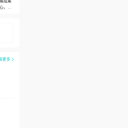
展成集
心，实
年血液净
液透析中
透析中
借助于总
与风湿
治疗；
师30
成了一
看更多
天津医科
ANCA
0余篇，
七年制内
。肾脏