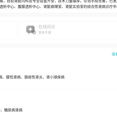
展，目前肾脏内科亚专业设置齐全，技术力量雄厚，诊治手段完善，已发
透析中心、腹膜透析中心、肾脏病理室、肾脏实验室的综合性肾病诊疗中
科病房开放床位64张，年出院患者2500余人次，年门诊量15万人次，
有床旁连续血液净化机4台，透析床位115张，占地面积2250平方米。血
质控中心评为优秀单位。2015年8月，天津医科大学总医院空港医院血液
在线问诊
。除血液透析外，腹膜透析工作发展迅速，目前有50名长期在透患者。同时，
暂未开通
学科综合治疗；与DSA室、血管外科联合开展动静脉瘘闭塞球囊扩张术；
综合治疗；与血液内科、骨外科、医学检验科联合开展骨髓瘤多学科综合
内科不断优化人才梯队，科室共有医、护、技专业技术人员92名，其中医
，博士研究生导师1人，硕士研究生导师3人。肾脏内科通过培养和引进，形
查
人。天津市“131人才”第二梯队1人，天津市“131人才”第三梯队1人，
大学青年技术骨干3人。在科研方面，科室在CKD-MBD、糖尿病肾病及
究，先后承担国家自然科学基金7项，省部级课题18项，发表SCI论文3
津医科大学肾病专业博士及硕士授权点，还承担天津医科大学国际学院、
肾病、膜性肾病、狼疮性肾炎、肾小球疾病
市住院医师规范化培训基地，此外每年还接受外地和外单位医师专科进修
为患者提供更加优质的医疗服务。
衰、糖尿病肾病