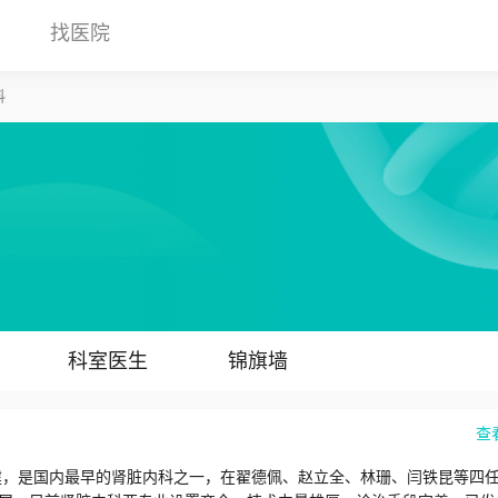
找医院
科
科室医生
锦旗墙
查
创建，是国内最早的肾脏内科之一，在翟德佩、赵立全、林珊、闫铁昆等四