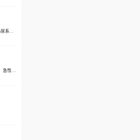
擅长：血管炎肾损害、狼疮性肾炎、急进性肾小球肾炎、慢性肾小球肾炎、肾病综合征、慢性肾衰竭、肾功能衰竭、泌尿系统疾病、自身免疫性肾脏病、ANCA相关性血管炎肾损害
擅长：肾病综合征、狼疮性肾炎、急进性肾小球肾炎、急性肾小球肾炎、慢性肾小球肾炎、IgA肾病、过敏性紫癜肾炎、急性肾衰竭、血管炎肾损害、高血压肾病、高尿酸肾损害、急性间质性肾炎