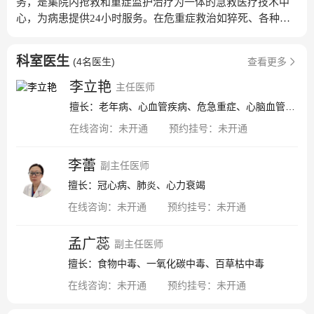
务，是集院内抢救和重症监护治疗为一体的急救医疗技术中
心，为病患提供24小时服务。在危重症救治如猝死、各种中
毒、心脑血管意外、呼吸衰竭等疾病具有丰富经验。急诊科
现有医师6人，护士18人，高级职称2人，中级职称6人，博士
科室医生
(
4名医生
)
查看更多
后1人，学历及职业构成梯队合理;急诊科主任李立艳，从事内
科临床工作20余年、积累了丰富的临床经验，发表论文12
李立艳
主任医师
篇。曾先后到301医院急诊科，同仁医院内分泌科进修，朝阳
擅长：老年病、心血管疾病、危急重症、心脑血管急症
医院急诊科进行骨干培训。科室对急诊病人实行A、B、C、D
在线咨询：
未开通
预约挂号：
未开通
分诊分层分区救治理念，各种绿色通道运行通畅。其中心肺
复苏、急性中毒、重度脓毒症救治和研究成为特点。急诊科
医疗区由分诊台、急诊诊区、抢救室、洗胃间、清创间、观
李蕾
副主任医师
察室、留观室构成。急诊抢救区可以同时容纳4-8名危重患者
擅长：冠心病、肺炎、心力衰竭
的救治。监护仪、除颤器以及呼吸机设备完善。科室先后派
在线咨询：
未开通
预约挂号：
未开通
出多为骨干在三级医院进修学习，和朝阳医院建立了良好的
学术交流平台。通过专业讲座、临床技能和理论知识考核及
孟广蕊
医患沟通技巧等多种形式实施全面培训，强化训练危重病人
副主任医师
的抢救配合，加强心肺复苏术、经口气管插管术、洗胃术、
擅长：食物中毒、一氧化碳中毒、百草枯中毒
外伤包扎、清创止血术、深静脉置管术等常用急诊技术的培
在线咨询：
未开通
预约挂号：
未开通
训。急诊科全体医护人员将继续坚持以人为本、永不放弃的
理念，实行高起点、高效率、高水平的救治服务，为拯救生