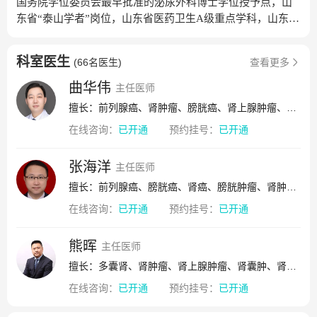
国务院学位委员会最早批准的泌尿外科博士学位授予点，山
东省“泰山学者”岗位，山东省医药卫生A级重点学科，山东省
临床重点专科，山东大学、山东第一医科大学泌尿外科博
士、硕士点，原国家卫生部和中国医师协会泌尿外科专科医
科室医生
(
66名医生
)
查看更多
师培训基地以及泌尿微创培训中心，中华医学会泌尿外科学
分会继续教育基层示范单位。科室现开放床位209张，设有6
曲华伟
主任医师
个病区。科室设有山东省泌尿系器官及其功能重建工程实验
擅长：前列腺癌、肾肿瘤、膀胱癌、肾上腺肿瘤、输尿管结石、肾结石、前列腺肿瘤、肾血管平滑肌脂肪瘤、肾囊肿、多囊肾、输尿管肿瘤、前列腺增生、前列腺炎、睾丸肿瘤、早泄
室，山东省高等学校泌尿系疾病重点实验室，膀胱镜室、碎
在线咨询：
已开通
预约挂号：
已开通
石中心、尿流动力学检查中心等。科室现有医师72名，其中
主任医师15名、副主任医师30名;年诊疗患者10000人以上，
年手术量6000余台，已发展成为山东省最大的泌尿外科医
张海洋
主任医师
疗、科研、培训基地。在泌尿外科机器人手术、泌尿系肿
擅长：前列腺癌、膀胱癌、肾癌、膀胱肿瘤、肾肿瘤、肾上腺肿瘤、输尿管癌、肾盂肿瘤、前列腺增生、尿潴留、精索静脉曲张、输尿管先天狭窄、睾丸癌、阴茎癌
瘤、肾上腺疾病、前列腺疾病、男科疾病等临床及科研方面
在线咨询：
已开通
预约挂号：
已开通
位于国内领先地位。
熊晖
主任医师
擅长：多囊肾、肾肿瘤、肾上腺肿瘤、肾囊肿、肾癌、前列腺癌、肾血管平滑肌脂肪瘤、膀胱癌、膀胱肿瘤、前列腺肿瘤、输尿管肿瘤、输尿管癌、肾盂肿瘤、肾积水
在线咨询：
已开通
预约挂号：
已开通