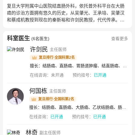
复旦大学附属中山医院结直肠外科，依托普外科平台在大肠
癌的诊治方面拥有悠久的历史，从吴肇光、王承培、吴肇汉
和蔡成机教授到现在的秦新裕和许剑民教授，代代传承。自
2002年以来，在秦新裕和许剑民教授的带领下成立结直肠外
科小组，2015年成立结直肠外科亚专科，2023年正式成立结
科室医生
(
6名医生
)
查看更多
直肠外科。经过20余年的发展，在科主任许剑民教授的带领
下，科室成为集“医、教、研”于一体的结直肠癌诊治中心，
许剑民
主任医师
诊疗水平位居国内前列。临床诊疗方面，推广结直肠癌的早
复旦排行·全国科第2名
期筛查，创建结直肠癌早诊早治体系。聚焦结直肠肿瘤微创
擅长：结肠癌、直肠癌、胃肠道肿瘤、结直肠癌、结直肠癌肝转移
手术，引领结直肠微创治疗，尤其在结直肠癌机器人手术方
在线咨询：
未开通
预约挂号：
已开通
面国内外领先。国内最早建立结直肠癌肝转移多学科诊疗团
队，创新系列方法，在结直肠癌肝转移的综合治疗方面国际
领先。国际顶刊发表多篇标志性的论文，牵头制定指南并发
何国栋
主任医师
布国际版，逐步形成一套规范化的全程诊疗体系。科室现有
复旦排行·全国科第2名
床位96张，2023年共开展结直肠癌手术3080例，其中微创手
擅长：结肠癌、直肠癌、大肠癌、乙状结肠癌、肠道肿瘤、阑尾肿瘤、肠道息肉、肠癌肝转移
术比例95.8%。在国内率先开展机器人直肠癌根治术，年手术
在线咨询：
已开通
预约挂号：
已开通
量超500例，累计开展超5000例，国内外第一。开展结直肠外
科专科门诊（周一至三下午，周四全天，周五、周六上
午），年诊疗患者1.7万人次；开展专家门诊，年诊疗患者1.4
林奇
副主任医师