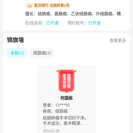
万人次；开展特需门诊及国际门诊，年诊疗患者1.2万人次。
复旦排行·全国科第2名
在国内率先建立结直肠癌多学科团队（MDT），并开设MDT
擅长：结肠癌、直肠癌、乙状结肠癌、升结肠癌、横结肠癌、降结肠癌、大肠癌、遗传性肠癌、转移性结直肠癌、肠梗阻、阑尾癌、阑尾肿瘤、小肠肿瘤、肠道肿瘤、结肠息肉
门诊，年诊疗患者2千人次，累计诊疗患者超8千人次。科室
在线咨询：
已开通
预约挂号：
已开通
人才梯队方面，由许剑民教授担任科室主任，另有正高级3
人，副高级7人，中级及以下10人，专职科研人员2人；其中
博导2人，硕导3人，目前在读研究生15人，博士后1人。现有
锦旗墙
查看更多
国家卫生健康突出贡献中青年专家1人、上海市领军人才1
人、上海市优秀学科带头人1人、上海工匠1人、青年扬帆人
全部
(
1
)
结肠癌
(
1
)
才3人、医苑新星2人、福建省杰出青年1人、厦门市英才双百
人才计划1人；担任多个社会学术职位，包括中国医师协会理
事兼结直肠肿瘤专委会副主委及机器人学组组长；中国医师
医
医
协会外科分会常委兼机器人外科、MDT专家工作组副组长；
术
德
可
可
中国医师协会肛肠外科分会肿瘤转移学组组长；中国抗癌协
信
敬
会大肠癌整合委员会副主委、大肠癌整合科普专委会主委、
何国栋
肿瘤大数据与真实世界研究专委会副主委；中国临床肿瘤学
会理事（CSCO）兼结直肠癌专家委员会副主委；中华医学会
患者：13***95
疾病：
结肠癌
外科分会结直肠外科学组委员；中国医促会肿瘤转移专委会
结肠肿瘤手术切的干净，
副主委；中国研究型医院学会机器人与腹腔镜外科专委会、
手术成功，医术精湛，不
肿瘤外科专委会副主委；中国上海肿瘤防治联盟结直肠癌专
槐是手术专家
2024-03-28
委会主委；《OncotargetsandTherapy》、《中华结直肠疾病