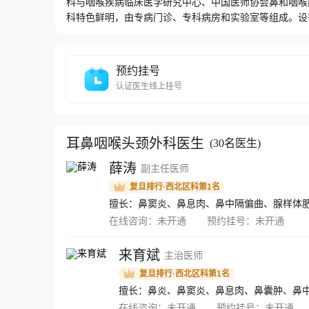
科与咽喉疾病临床医学研究中心、中国医师协会鼻和咽喉
科特色鲜明，由专病门诊、专科病房和实验室等组成。设
病诊室，并设有听力前庭功能检测中心、聋病分子诊断中
眩晕中心、睡眠呼吸障碍疾病诊治中心、颅颌面创伤中心
主，人才梯队和专业结构合理，科室整体医疗水平处于国
预约挂号
认证医生线上挂号
耳鼻咽喉头颈外科医生
(
30名医生
)
薛涛
副主任医师
复旦排行·西北区科第1名
在线咨询：
未开通
预约挂号：
未开通
来育斌
主治医师
复旦排行·西北区科第1名
在线咨询：
未开通
预约挂号：
未开通