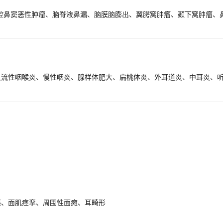
感、面肌痉挛、周围性面瘫、耳畸形