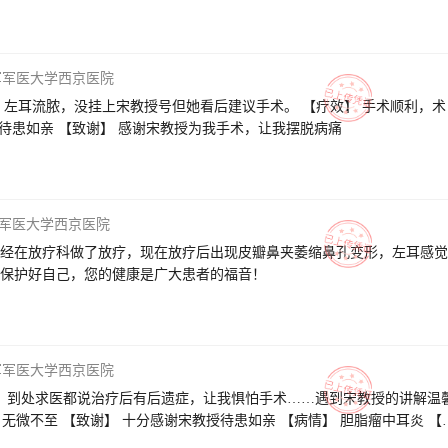
军军医大学西京医院
，左耳流脓，没挂上宋教授号但她看后建议手术。 【疗效】 手术顺利，术
【服务】 没架子，待患如亲 【致谢】 感谢宋教授为我手术，让我摆脱病痛
军医大学西京医院
经在放疗科做了放疗，现在放疗后出现皮瓣鼻夹萎缩鼻孔变形，左耳感觉
保护好自己，您的健康是广大患者的福音！
军军医大学西京医院
0年，到处求医都说治疗后有后遗症，让我惧怕手术……遇到宋教授的讲解温
 无微不至 【致谢】 十分感谢宋教授待患如亲 【病情】 胆脂瘤中耳炎 【