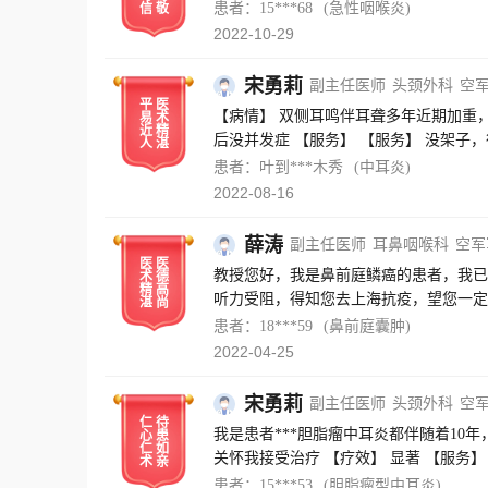
患者：15***68
(急性咽喉炎)
信
敬
2022-10-29
宋勇莉
副主任医师
头颈外科
空
平
医
【病情】 双侧耳鸣伴耳聋多年近期加重
易
术
近
精
后没并发症 【服务】 
人
湛
患者：叶到***木秀
(中耳炎)
2022-08-16
薛涛
副主任医师
耳鼻咽喉科
空军
医
医
教授您好，我是鼻前庭鳞癌的患者，我已
术
德
精
高
听力受阻，得知您去上海抗疫，望您一定
湛
尚
患者：18***59
(鼻前庭囊肿)
2022-04-25
宋勇莉
副主任医师
头颈外科
空
仁
待
我是患者***胆脂瘤中耳炎都伴随着1
心
患
仁
如
关怀我接受治疗 【疗效】 显著 【服务】
术
亲
情】
患者：15***53
(胆脂瘤型中耳炎)