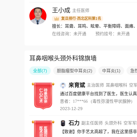
王小成
主任医师
复旦排行·西北区科第1名
擅长：耳聋、耳鸣、眩晕、平衡障碍、面瘫
在线咨询：
未开通
预约挂号：
未开通
耳鼻咽喉头颈外科锦旗墙
全部
(
7
)
胆脂瘤型中耳炎
(
2
)
中耳炎
(
1
)
急
来育斌
主治医师
耳鼻咽喉科
空
仁
待
通过百度健康平台找到了医生，医生认真
心
患
仁
如
患者：17***66
(毒性弥漫性甲状腺肿)
术
亲
2023-12-29
石力
副主任医师
头颈外科
空军军
医
医
【致谢】你手艺太高超了，我在这里感非
术
德
可
可