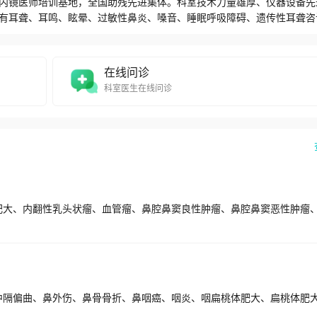
内镜医师培训基地，全国助残先进集体。科室技术力量雄厚、仪器设备先
有耳聋、耳鸣、眩晕、过敏性鼻炎、嗓音、睡眠呼吸障碍、遗传性耳聋咨
心、人工听觉植入中心（人工耳蜗、骨桥等）、颅底疾病诊治中心、耳鸣
、嗓音疾病诊治中心、咽喉疾病微创诊治中心。科室人员以中青年技术骨
内领先地位。
在线问诊
科室医生在线问诊