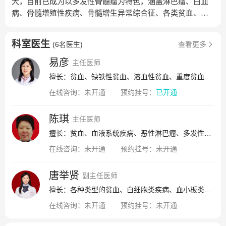
大，目前已成为以多发性骨髓瘤为特色，涵盖淋巴瘤、白血
病、骨髓增殖性疾病、骨髓增生异常综合征、各类贫血、血
小板减少症，以及血液遗传病等各种血液系统疾病诊疗的年
轻而有深厚临床诊疗经验的血液专科。现有主任医师2名，有
科室医生
(
6名医生
)
查看更多
病床数35张，自体移植床3张，层流化疗床6张。前任主任陈
琪教授，曾任南方医科大学南方医院惠侨楼血液内科主任，
易彦
主任医师
来三院创建血液科，对学科的发展做出重大贡献，医疗服务
擅长：贫血、缺铁性贫血、溶血性贫血、重度贫血、血友病、淋巴瘤、多发性骨髓瘤、单克隆免疫球蛋白血症、原发性淀粉样变性、原发性巨球蛋白血症、浆细胞性白血病、白血病、真性红细胞增多症、原发性血小板增
深受患者的欢迎。现任主任易彦主任医师，曾在中南大学湘
在线咨询：
未开通
预约挂号：
已开通
雅二医院和美国美国宾夕法尼亚大学医学院血液肿瘤科深耕
血液疾病的诊疗二十多年，擅长将规范化诊疗与患者个体化
治疗相结合，在血液肿瘤的精准免疫靶向治疗、出凝血疾病
陈琪
主任医师
诊疗以及血液遗传病等领域均具有深厚的造诣；担任广东省
擅长：贫血、血液系统疾病、恶性淋巴瘤、多发性骨髓瘤、急慢性贫血、白细胞减少、血小板减少、骨髓增殖性疾病、骨髓增生异常综合征、出凝血性血液病、溶血性血液病、急慢性白血病、血液系统肿瘤、血液系统罕见病
医学会罕见病学分会委员、广州抗癌协会罕见肿瘤专委会委
在线咨询：
未开通
预约挂号：
未开通
员、湖南省医师协会临床遗传学医师分会委员会委员、湖南
省遗传学会罕见病专业委员会常务委员。主持国家自然科学
唐举贤
基金、湖南省自然科学基金项目多项，获湖南省科技进步
副主任医师
奖、中华医学科技奖及湖南医学科技奖；以第一作者或通讯
擅长：各种类型的贫血、白细胞类疾病、血小板类疾病、急慢性溶血、凝血疾病、急慢性白血病、多发性骨髓瘤、淋巴瘤、骨髓增生异常综合征、恶性组织细胞疾病
作者在Celldiscovery、JHO、BJH及中华医学杂志等国内外一
在线咨询：
未开通
预约挂号：
未开通
流学术期刊发表本专业研究论文。