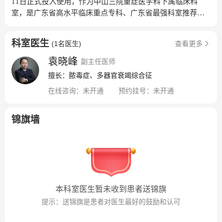
11日正式投入使用，作为中山三院重症医学科下属临床科
室，是广东省高水平临床重点专科、广东省最强科室推荐、
广东省首批重症医学专业住培基地，主要收治各类内外科、
妇产科危重症成人患者。综合ICU学科带头人为中山三院重症
科室医生
(
1名医生
)
查看更多
医学科主任张扣兴教授，博士生导师；专科主任为毕筱刚主
任医师，硕士生导师。舒适的环境综合ICU为全层流病区，实
袁晓峰
副主任医师
行密闭式管理。具有不间断电源和舒适的中央空调系统。有
擅长：脓毒症、多器官衰竭综合征
十万级洁净室床位7张，万级洁净室床位1张以便收治各种免
在线咨询：
未开通
预约挂号：
未开通
疫功能低下患者。病房使用大面积的玻璃墙面，方便患者家
属在病区外围探视；专设家属谈话及视频室，方便医患之间
的交流以及家属与患者进行视频沟通。先进的设备1.家属谈话
锦旗墙
间可视对讲系统2.多功能病床：全方位的体位调节；可实施床
边胸片检查及超声检查；均配备床旁多功能监护系统、输液
管理系统各一套（包括多组输液泵、微量注射泵以及肠内营
养输注泵等）；防褥疮床垫、电子降温毯等3.多功能吊塔：能
提供中央供氧、中央供气、中央负压及移动输液架4.高端的中
央监护设备，具有无创监测、双有创监测、无创心排监测等
本科室医生暂未收到患者送锦旗
功能，且能实时动态监测体温，为临床提供可靠的医疗数据5.
提示：送锦旗是患者对医生最好的鼓励和认可
人工膜肺机1台，有创呼吸机8台、无创呼吸机1台、转运呼吸
机1台、高流量湿化治疗仪2台、纤维支气管镜3条、可视喉镜