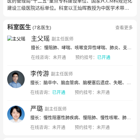
医药管理局“十二五”重点专科建设单位、国家PCCM科规范化
建设三级医院达标单位。科室以王灿晖教授为中医学术带头
人，施毅教授为西医学术带头人，殷凯生教授为学术顾问，
朱益敏教授为学科带头人，继承和发扬中医药在诊治呼吸疾
科室医生
(
7名医生
)
查看更多
病方面的特色优势，已成为集医疗、教学、科研为一体的综
合型中医肺病诊疗中心。拥有专科病房、肺功能室、纤维支
主父瑶
副主任医师
气管镜检查室、中医特色治疗室、肺系疾病研究室等。同时
擅长：慢阻肺、哮喘、咳嗽变异性哮喘、肺炎、支气管炎
还是南京中医药大学国家中医药管理局重点学科、江苏省重
在线咨询：
未开通
预约挂号：
已开通
点学科—方剂学科临床基地，中医养生学科临床基地。主要
诊治方向肺炎、慢性阻塞性肺疾病、哮喘、呼吸系统危重重
症、肺癌、间质性肺病、肿瘤免疫治疗后相关不良反应、气
李传游
副主任医师
道狭窄、气道肿瘤等。一、慢性气道炎症性疾病方向以范欣
擅长：脑卒中、脑血管病、脑梗塞后遗症、失眠、头痛、头晕、癫痫、脑出血、高血压、面瘫
生教授、朱益敏主任为方向带头人，董克州医师为医疗负责
在线咨询：
已开通
预约挂号：
未开通
人。对慢性气道治疗及慢病管理工作进行规范化的全程管
理。以中西医常规治疗为基础，结合外治疗法，提高患者临
严璐
床疗效，减轻患者症状，提高免疫力，减少复发。二、肺癌
副主任医师
方向以朱益敏主任为方向带头人，赵裕沛医师为医疗负责
擅长：慢性阻塞性肺疾病、慢阻肺、慢性咳嗽、肺部感染、支气管哮喘、肺结节
人。通过开展经皮肺穿刺、电子气管镜等现代医疗技术提高
在线咨询：
未开通
预约挂号：
未开通
对肺癌进行精准化诊断，联合肿瘤科、外科、放射科、病理
科等开展开展多学科协作（MDT），开展肺癌综合治疗，根