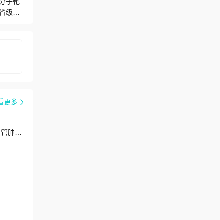
分子靶
省级以
省中医药
家级和省
均成绩明
及肿瘤
学科综
创建一
特色治
及射频消
看更多
、B超引
擅长：胰腺肿瘤、膀胱肿瘤、肝肿瘤、甲状腺肿瘤、骨肿瘤、乳腺肿瘤、肾肿瘤、卵巢肿瘤、腮腺肿瘤、肠道肿瘤、胆管肿瘤、前列腺肿瘤、肾上腺肿瘤、子宫肿瘤、脑干肿瘤