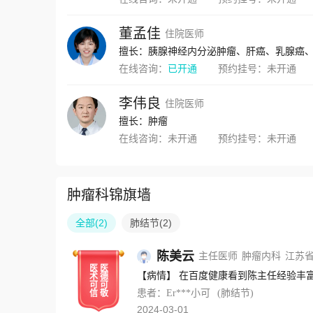
董孟佳
住院医师
擅长：胰腺神经内分泌肿瘤、肝癌、乳腺癌
在线咨询：
已开通
预约挂号：
未开通
李伟良
住院医师
擅长：肿瘤
在线咨询：
未开通
预约挂号：
未开通
肿瘤科锦旗墙
全部
(
2
)
肺结节
(
2
)
陈美云
主任医师
肿瘤内科
江苏
医
医
【病情】 在百度健康看到陈主任经验丰富
术
德
可
可
患者：Er***小可
(肺结节)
信
敬
2024-03-01