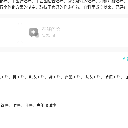
化疗、中医药治疗、中西医结合治疗、微创及介入治疗、射频消融治疗、
行个体化方案的制定，取得了良好的临床疗效。自科室成立以来，已经在
CI4篇，获中华中医药学会优秀论文奖1篇，已取得市级科技进步奖2项，
省中医药管理局科研课题2项，省老年健康委员会课题1项，并多次承办国
作，并认真进行住院医师规范化培训和本科生的带教工作，在医教研方面
在线问诊
室除开展传统肿瘤化疗，已全面开展肝、肺、肾、盆腔等部位肿瘤介入术
暂未开通
术及中医、中西医结合治疗，完善肿瘤治疗各项环节，实现一站式肿瘤多
复为重点发展方向是科室发展的目标，将通过省级重点学科的建设，从而
结合优势学科，并致力于以肿瘤康复为重点的发展学科。肿瘤专科技术及
疫治疗；2.恶性胸腹水及心包积液治疗；3.癌性疼痛治疗；4.介入治疗
查
血栓等肿瘤并发症；6.输液港、深静脉置管技术及PICC的开展；7.CT
肿瘤综合全面的康复治疗。
食管癌、肺癌、肝癌、白细胞减少