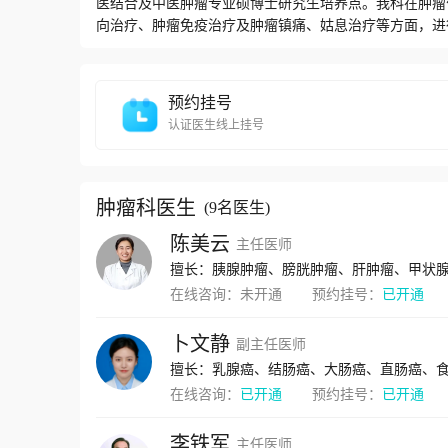
医结合及中医肿瘤专业硕博士研究生培养点。我科在肿瘤
向治疗、肿瘤免疫治疗及肿瘤镇痛、姑息治疗等方面，进
上正式发行的学术刊物上发表了50多篇学术论文，其中S
科技进步奖2项，通过省级课题鉴定8项，目前承担江苏
级继续教育项目，已完成10余名硕博士研究生的培养工
预约挂号
显。肿瘤科目前开设病房及门诊，肿瘤会诊中心。目前科
认证医生线上挂号
射频消融术，分子靶向治疗，免疫治疗，静脉输液港植入
合治疗。在取得高水平的临床和科研的基础上，以肿瘤康
个具有高水平的临床诊疗技术和和强大科研能力的中西医
疗：1.各种实体瘤的标准化、个体化的化疗、靶向治疗、免
肿瘤科医生
(
9名医生
)
融治疗；5.中药西医结合治疗骨髓抑制、恶性肠梗阻、静脉
陈美云
主任医师
导下肺、肝、肾等脏器以及淋巴结的穿刺活检技术；8.
在线咨询：
未开通
预约挂号：
已开通
卜文静
副主任医师
擅长：乳腺癌、结肠癌、大肠癌、直肠癌、
在线咨询：
已开通
预约挂号：
已开通
李铁军
主任医师