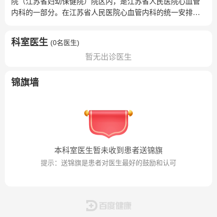
院（江苏省妇幼保健院）院区内，是江苏省人民医院心血管
内科的一部分。在江苏省人民医院心血管内科的统一安排
下，妇幼心血管内科常规开展各种心脏介入技术（冠心病介
入、起搏器植入、心内电生理和射频消融术、心内膜心肌活
科室医生
(
0名医生
)
检等），在女性冠心病、妊娠心脏病和肿瘤心脏病的诊治方
暂无出诊医生
面开展了一系列前沿性的探索和研究，逐渐形成了鲜明的特
色和专业方向，积累了丰富经验。妇幼心血管内科还拥有专
用的DSA心导管室，完善的心脏功能检查室；科室独立自主
锦旗墙
开展的各种冠心病诊断技术为国内最全（平板运动试验、负
荷超声心动图、负荷核素心肌灌注显像和各种冠心病介入诊
疗技术），其中在核素心肌显像和负荷超声的临床应用与研
究方面处于国内领先水平，从而为诊治各种疑难冠心病提供
了重要的技术条件。科室还常规开展食道内超声、三维超
声、心脏声学造影和超声分层应变等各种高难的心脏超声新
本科室医生暂未收到患者送锦旗
技术，从而提高了对各种疑难复杂心脏病的诊治能力。我科
提示：送锦旗是患者对医生最好的鼓励和认可
黄峻教授曾任江苏省人民医院院长，他是我国著名的心力衰
竭与高血压病专家、我国心力衰竭领域的学术领头人；在黄
峻教授和李殿富主任的主持下，江苏省人民医院妇幼心血管
内科已成为国内重要的心力衰竭诊治与研究中心。李殿富主
任作为江苏省人民医院心血管内科副主任负责妇幼心血管内