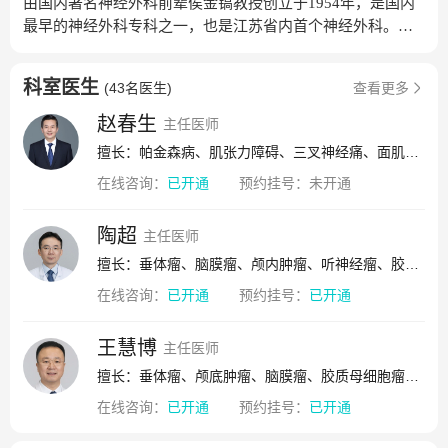
由国内著名神经外科前辈侯金镐教授创立于1954年，是国内
最早的神经外科专科之一，也是江苏省内首个神经外科。经
多年发展已成为江苏省内综合实力最强的神经外科临床诊
疗、教学和科研中心之一，为江苏省临床医学重点专科、省
科室医生
(
43名医生
)
查看更多
强卫工程医学重点学科、南京医科大学神经外科学科联盟主
任委员单位（联盟现已发展包括省内外56家成员单位）。学
赵春生
主任医师
科为南京医科大学硕士生、博士生培养点、博士后流动站，
擅长：帕金森病、肌张力障碍、三叉神经痛、面肌痉挛、舌咽神经痛、癫痫、颅内感染、颅内肿瘤
国内首批获认证的神经外科专科医师培训基地、国家卫生健
在线咨询：
已开通
预约挂号：
未开通
康委能力建设和继续教育神经外科进修与培训基地。学科目
前在编人员186人，包括医师46名，专职科研技术人员3名，
护士137名。现有博士生导师7人，硕士生导师10人。团队中
陶超
主任医师
包括中组部“万人计划”青年拔尖人才1名、江苏省有突出贡献
擅长：垂体瘤、脑膜瘤、颅内肿瘤、听神经瘤、胶质母细胞瘤、脑动脉瘤、椎管内肿瘤、神经鞘瘤、星形细胞瘤、脑出血、蛛网膜下腔出血、颅内动静脉畸形、椎管内动静脉畸形、神经系统肿瘤、颅内血管病
中青年专家1名、省“333工程”第二层次培养对象2名、“强卫
在线咨询：
已开通
预约挂号：
已开通
工程”医学重点人才2名、省特聘教授1名、省特聘医学专家1
名、省六大人才高峰高层次人才5名。学科成员担任中国医师
王慧博
协会脑胶质瘤专业委员会候任主任委员、中国医师协会神经
主任医师
外科医师分会常委、中华医学会神经外科分会委员、江苏省
擅长：垂体瘤、颅底肿瘤、脑膜瘤、胶质母细胞瘤、听神经瘤、颅咽管瘤、神经鞘瘤、椎管内肿瘤、颅内肿瘤
医学会神经外科分会副主任委员、江苏省医师协会神经外科
在线咨询：
已开通
预约挂号：
已开通
医师分会会长等学术职务，享有良好的执业口碑和学术地
位。学科开放床位202张（含独立运行神经外科重症监护室