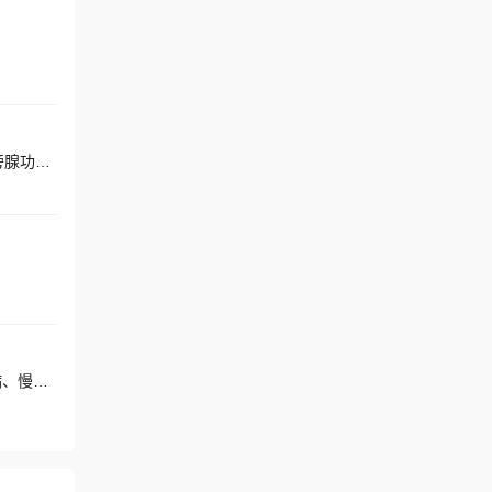
擅长：急慢性肾炎、糖尿病肾病、高血压肾损害、痛风性肾病、尿路感染、狼疮性肾炎、急慢性肾衰竭、原发性甲状旁腺功能亢进
擅长：慢性肾脏病、糖尿病肾病、良性高血压性小动脉性肾硬化、原发性小血管炎性肾损害、对比剂肾病、终末期肾病、慢性肾小球肾炎、肾病综合征、IgA肾病、高血压肾损害、痛风性肾病、狼疮性肾炎、系统性血管炎肾损害、膜性肾病