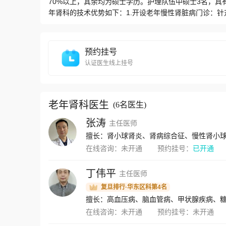
70%以上，其余均为硕士学历。护理队伍中硕士3名，
年肾科的技术优势如下：1.开设老年慢性肾脏病门诊：针
展多种血液净化技术：常规为老年肾衰竭患者进行维持性
还针对不同病情，进行血液灌流、单/双重血浆置换、免
外局部抗凝连续性肾替代治疗，为疑难危重患者提供有效
预约挂号
线，老年肾衰患者血管条件差、血管耗竭，常合并心功能
认证医生线上挂号
放射科多学科联合，采用人工/自身血管移植及搭桥术、
问题，并多次在《中国血液净化》杂志、中华医学会肾脏
发性甲状旁腺功能亢进，缓解皮肤瘙痒及严重骨痛，疗效
进步二等奖。5.肾功能评估：经过数年的临床研究，老年肾
老年肾科医生
(
6名医生
)
功能评估中的适用性，并对上述评估方法进行改良，努力
张涛
主任医师
病提供有力的工具。研究结果连续3年在中华医学会肾脏病
奖2项及南京市科技进步三等奖1项。6.老年肾科病房开
擅长：肾小球肾炎、肾病综合征、慢性肾小
科疾病，如急慢性肾炎、肾病综合征、急性肾损伤、Ig
在线咨询：
未开通
预约挂号：
已开通
肾病、糖尿病肾病、泌尿系统感染、小血管炎等。
丁伟平
主任医师
复旦排行·华东区科第4名
擅长：高血压病、脑血管病、甲状腺疾病、
在线咨询：
未开通
预约挂号：
未开通