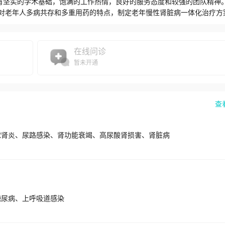
具有坚实的学术基础，饱满的工作热情，良好的服务态度和较强的团队精神
对老年人多病共存和多重用药的特点，制定老年慢性肾脏病一体化治疗方案
血透，曾为100岁老人维持性血透两年以上。除开展血液透析、血液透析
疫吸附、配对血浆滤过吸附、连续性肾脏替代治疗，以及无肝素透析和枸
的治疗手段。3.老年透析血管通路的建立：透析血管通路是维持性血透患
在线问诊
不全，建立有效的透析血管通路常常成为临床难题。老年肾科、血管外科
暂未开通
血管转流术、戴戒术、缩瘘术、球囊扩张及支架植入术等，解决疑难复杂
病学分会年会上报道。4.开展甲状旁腺全切加前臂移植治疗维持性透析患
显著。参与该项技术及其相关临床研究，曾获得中华医学会三等奖及江苏
科验证了KDIGO和KDOQI指南推荐的肾小球滤过率估算方法在中国老
查
提高老年患者肾功能评估的准确性和敏感性，为早期发现和诊断、随访慢
分会年会上报道，总结发表SCI文章10余篇，获得江苏省卫计委新技术
展B超引导下肾穿刺活检术、腹膜透析和结肠透析等肾脏病专科技术，诊治
球肾炎、尿路感染、肾功能衰竭、高尿酸肾损害、肾脏病
A肾病、肾小管酸中毒、间质性肾炎、慢性肾功能不全，尤其是老年人常见
糖尿病、上呼吸道感染