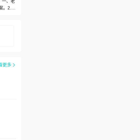
。一、老
。2.开
滤过外，
橼酸盐体
者的生命
和介入
血管通路
者严重继
省科技
年人群肾
看更多
性肾脏
引进二等
多种肾内
的高血压