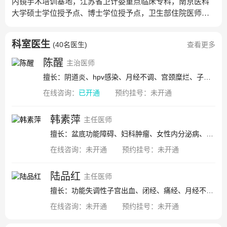
内镜手术培训基地，江苏省卫计委重点临床专科，南京医科
大学硕士学位授予点、博士学位授予点，卫生部住‍‍‍‍院医师规
范化培训基地，国家临床药物验证机构，卫生部子宫颈癌预
防及癌前病变规范化诊疗示范基地。‍‍‍‍目前床位106张，年门诊
科室医生
(
40名医生
)
查看更多
15万人次，年手术5000人次，年门诊宫腔镜手术2900人次。
拥有妇科肿瘤、普通妇科、计划生育、盆底功能重建、宫颈
陈醒
主治医师
诊断中心、‍‍宫‍‍腔镜及内镜诊治中心等特色专业治疗组，承担
擅长：阴道炎、hpv感染、月经不调、宫颈糜烂、子宫肌瘤、卵巢囊肿、子宫腺肌症、子宫内膜息肉、流产、盆腔炎、巧克力囊肿、子宫内膜异位症、宫颈腺囊肿、多囊卵巢综合征、附件囊肿
全省妇科疑难杂症和复杂手术的指导和会诊工作，在妇科肿
在线咨询：
已开通
预约挂号：
未开通
瘤的规范化诊治、微创手术治疗及基础研究方面居于国内领
先地位，率先开展了腹腔镜下宫颈癌根治术、子宫内膜癌、
卵巢癌分‍‍‍‍期手术及系统性腹主动脉旁及盆腔淋巴结清扫术，
韩素萍
主任医师
并创新开展了腹腔镜下腹膜外入路淋巴结清扫术。在基础和
擅长：盆底功能障碍、妇科肿瘤、女性内分泌病、妇科炎症疾病、子宫内膜疾病、宫颈疾病、卵巢疾病、输卵管疾病
临床研究方面，承担着多项国家级、省部级课题，并多次获
在线咨询：
未开通
预约挂号：
未开通
奖。
陆品红
主任医师
擅长：功能失调性子宫出血、闭经、痛经、月经不调、子宫内膜异位症、子宫腺肌症、多囊卵巢综合症、不孕症、子宫肌瘤、卵巢肿瘤
在线咨询：
未开通
预约挂号：
未开通