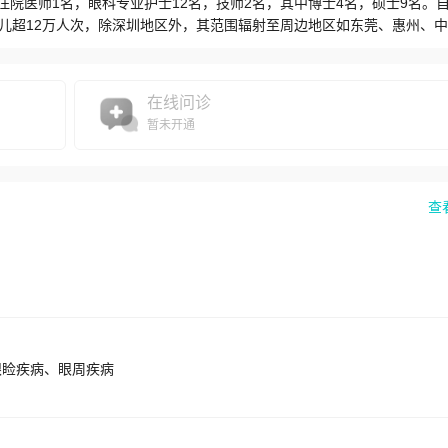
住院医师1名，眼科专业护士12名，技师2名，其中博士4名，硕士9名。
儿超12万人次，除深圳地区外，其范围辐射至周边地区如东莞、惠州、
童眼病治疗，我院眼科医生在治疗儿童眼病方面积累了丰富的临床经验，
视、弱视、小儿泪道疾病、先天性上睑下垂，儿童白内障、儿童眼外伤、
处于领先地位，也是目前深圳地区开展早产儿视网膜病变筛查和治疗的两
在线问诊
。每位医师都有1-2个亚专业重点专攻，每年进修1-2人次，做到重点培
暂未开通
眼科综合科研实力排名深圳市第三名。近年来申请并获批市级课题12项，其
专利10项。科室备有进口手术显微镜、白内障超声乳化仪、裂隙灯显微镜、
电生理设备、眼前段照相裂隙灯、多功能氦-氖激光治疗机、视动性眼震
分析仪以及各种弱视治疗仪和完整的检影验光设备。
查
眼睑疾病、眼周疾病