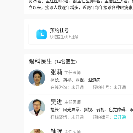
员29名：主任医师3名，副主任医师6名，主治医生5名，
立以来，接诊人数逐年增多，近两年每年接诊各种眼病患
山、江门等，并且还有外省患者前来就诊。通过多年的儿
病房可开展各种儿童眼病手术；尤其在小儿屈光不正、斜
视网膜病变等的诊治方面有独特之处，在深圳及周边地区
预约挂号
之一。此外，在国内率先开展儿童遗传眼病的临床治疗研究
认证医生线上挂号
体提高。近几年科室成员注重临床和科研结合，2016年
已结题。发表省级以上论文40-50篇,获国家实用新型
仪、婴幼儿视力筛查仪、同视机、双目间接眼底镜、视觉
裂隙灯、光学相干断层扫描仪、综合验光仪、眼前段综合
眼科医生
(
14名医生
)
张莉
主任医师
擅长：斜视、弱视、泪道病
在线咨询：
未开通
预约挂号：
未开通
吴进
主任医师
擅长：屈光异常、斜视、弱视、色觉障碍、
在线咨询：
未开通
预约挂号：
已开通
钟晖
主任医师