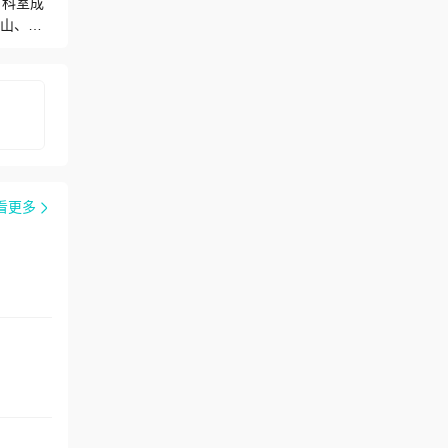
自科室成
中山、佛
门诊及
早产儿
家医院
养，整
中11项
电脑验光
仪、手持
看更多