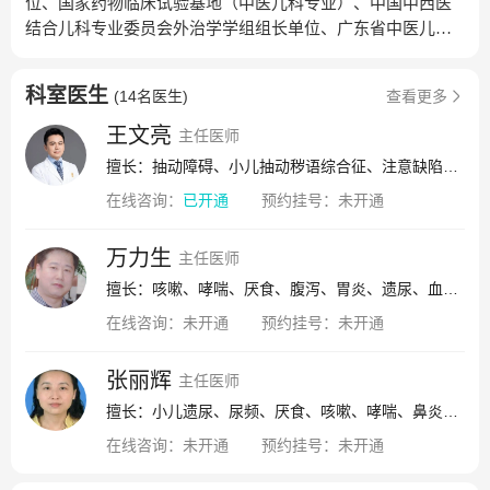
位、国家药物临床试验基地（中医儿科专业）、中国中西医
结合儿科专业委员会外治学学组组长单位、广东省中医儿科
重点专科建设单位、广东省中医儿科重点专科小儿推拿协作
组组长单位、深圳市临床重点专科（中医儿科）建设单位、
科室医生
(
14名医生
)
查看更多
深圳市中医特色专科、深圳市中西医结合学会儿科专业委员
会挂靠单位、深圳市中医适宜技术培训基地、深圳市按摩师
王文亮
主任医师
协会小儿推拿专业委员会挂靠单位、深圳市小儿推拿技术培
擅长：抽动障碍、小儿抽动秽语综合征、注意缺陷多动障碍、孤独症、过敏性紫癜、智力低下、多动障碍、情绪障碍、孤独症谱系障碍
训基地，在粤港澳及海外均有一定的影响力。治病采用内外
在线咨询：
已开通
预约挂号：
未开通
结合的综合疗法，多能缩短病程、提高疗效、充分体现中医
整体观念、辨证论治的优势，年门诊量10万余人次，中医外
治法20余项中医适宜技术，有来自重庆、河南、四川、湖
万力生
主任医师
南、湖北、江西、福建、贵州、安徽、广东等十余个省市单
擅长：咳嗽、哮喘、厌食、腹泻、胃炎、遗尿、血尿、肾病、湿疹、荨麻疹、多汗症、抽动症、多动症、疳积、发育迟缓、面瘫
位的医护人员前来我科进修学习。科主任万力生教授，医学
在线咨询：
未开通
预约挂号：
未开通
博士、教授、主任中医师、博士研究生导师、博士后导师、
广东省名中医、深圳市名中医指导老师，深圳市中西医结合
张丽辉
学会儿科专业委员会主任委员，广东省中西医结合学会儿科
主任医师
专业委员会副主任委员，中国中西医结合学会儿科专业委员
擅长：小儿遗尿、尿频、厌食、咳嗽、哮喘、鼻炎、腹泻、多汗、婴幼儿湿疹、荨麻疹、过敏性疾病、小儿抽动症、多动症、小儿脑瘫、面瘫
会小儿外治学组组长、营养保健学组副组长，世界中医药学
在线咨询：
未开通
预约挂号：
未开通
会联合会儿科专业委员会副会长。病区：收治肺系疾病（肺
炎、急性化脓性扁桃体炎、急性上呼吸道感染等）；门诊：