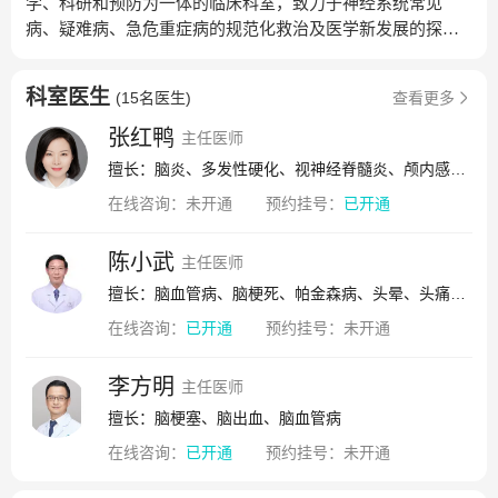
学、科研和预防为一体的临床科室，致力于神经系统常见
病、疑难病、急危重症病的规范化救治及医学新发展的探
索。神经内科分为门诊部（3楼）及住院部（9楼东侧），其
中，神经内科住院部一期开设床位40张。医生团队包含博士6
科室医生
(
15名医生
)
查看更多
名、硕士7名，其中主任医师2名，副主任医师4名，主治医师
3名，住院医师5名，均在临床、科研等多方面具有扎实的基
张红鸭
主任医师
础及突出的特色。一、诊疗特色‏‎1.脑血管病与介入诊疗‎‎：
擅长：脑炎、多发性硬化、视神经脊髓炎、颅内感染、自身免疫性脑炎、面神经麻痹、前庭神经元炎、多发性末梢神经炎、癫痫、脑血管病、重症肌无力、吉兰巴雷综合征、肌炎、神经系统罕见病、神经系统疑难病
（1）完成急性缺血性脑卒中诊治绿色通道建立，采用静脉溶
在线咨询：
未开通
预约挂号：
已开通
栓、机械取栓、急性期血管成形术和/或支架植入等多项血管
开通技术，为患者提供及时、安全、高效的救治。（2）开展
血管内介入治疗，对脑血管狭窄、闭塞等通过全脑血管造影
陈小武
主任医师
术（DSA）进行精准诊断并进一步治疗。（3）已设立卒中单
擅长：脑血管病、脑梗死、帕金森病、头晕、头痛、焦虑、抑郁、睡眠障碍、癫痫、痴呆
元，正筹建卒中中心，对脑卒中患者的诊治、预防、康复进
在线咨询：
已开通
预约挂号：
未开通
行系统化规范化的管理。‎‏‎‎2.帕金森病和运动障碍病：包括帕金
森病、肝豆状核变性、不宁腿综合征、痉挛性斜颈、眼睑痉
李方明
挛、面肌痉挛等疾病。我院神经内科与神经外科合作开展脑
主任医师
深部电刺激术（DBS），为帕金森病、特发性震颤、肌张力
擅长：脑梗塞、脑出血、脑血管病
障碍等患者提供个体化治疗。设立肉毒毒素治疗中心，开展
在线咨询：
已开通
预约挂号：
未开通
眼睑痉挛、面肌痉挛、Meige综合征、痉挛性斜颈、书写痉
挛、偏头痛、顽固性神经痛等肉毒毒素注射治疗。3.中枢神经