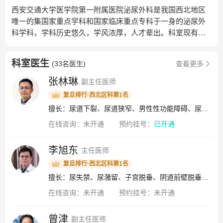
西安交通大学医学院第一附属医院泌尿外科是我国西北地区
唯一的集国家重点学科和国家临床重点专科于一身的泌尿外
科学科，学科历史悠久，学风浓厚，人才辈出。科室现有中
国工程院院士1名，博士生导师6名，硕士生导师8，高级专业
技术职称24名。科室推行“科有特色、人有专长”的发展计
科室医生
(
33名医生
)
查看更多
划，重视临床与基础研究，在泌尿系统肿瘤、结石、前列腺
增生、女性与神经尿控、小儿泌尿与尿道重建、男科疾病等
张林琳
副主任医师
的诊治方面积累了丰富的临床经验。自2016年1月完成首例
复旦排行·西北区科第1名
“达芬奇机器人”辅助手术至今，现已开展机器人辅助下手术
擅长：尿道下裂、尿道狭窄、男性性功能障碍、尿失禁、隐匿阴茎、包茎、尿道下裂、外生殖器畸形、尿道狭窄、尿道下裂、尿道狭窄、男性器质性勃起功能障碍、尿道狭窄、尿道下裂、外生殖器整形
500余例，包括前列腺癌根治术、膀胱全切回肠膀胱术、肾部
在线咨询：
未开通
预约挂号：
已开通
分切除术、肾癌根治性肾切除术、肾上腺及腹膜后肿瘤切除
术，肾盂输尿管交界处狭窄等泌尿系统畸形整复手术。整体
诊治水平稳居国内领先。泌尿外科现开设正式床位84张。拥
李旭东
主任医师
有独立的泌尿外科B超室、尿流动力室、体外冲击波碎石室、
复旦排行·西北区科第1名
膀胱镜室、实验室等。拥有国内一流的微创检查、治疗设备
擅长：尿失禁、尿潴留、子宫脱垂、阴道前壁脱垂、阴道后壁脱垂、神经源性膀胱、尿急尿频综合症、下尿路症状、间质性膀胱炎
和器械。年门诊量9万余人次，手术近4000台次，其中一半以
在线咨询：
未开通
预约挂号：
未开通
上为重、大、疑、难手术。学科始终坚持以科研促发展，至
2017年底，主持国家重点研发计划课题2项、国家重点基础研
究发展计划（973计划）课题2项、主持国家高技术研究发展
曾津
副主任医师