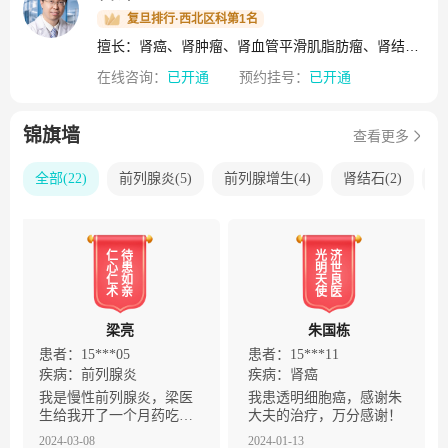
计划（863计划）课题1项、主持国家自然科学基金重点项目1
复旦排行·西北区科第1名
项、主持国家自然科学基金项目29项，主持各类省部级研究
擅长：肾癌、肾肿瘤、肾血管平滑肌脂肪瘤、肾结核、肾积水、肾囊肿、多囊肾、肾盂肿瘤、输尿管癌、错构瘤、腹膜后肿瘤、睾丸肿瘤
项目21项，发表研究论文350余篇，其中SCI收录150余篇。整
在线咨询：
已开通
预约挂号：
已开通
体科研实力和科研水平居国内同学科领先水平，部分科研成
果已进入国际先进行列。泌尿外科是一个充满朝气、团结向
上、积极进取的团队。全科同道牢记救死扶伤，全心全意为
锦旗墙
查看更多
人民服务的宗旨。愿为广大患者健康和医疗卫生事业贡献绵
薄之力。
全部
(
22
)
前列腺炎
(
5
)
前列腺增生
(
4
)
肾结石
(
2
)
肾
仁
待
光
济
心
患
明
世
仁
如
天
良
术
亲
使
医
梁亮
朱国栋
患者：15***05
患者：15***11
疾病：
前列腺炎
疾病：
肾癌
我是慢性前列腺炎，梁医
我患透明细胞癌，感谢朱
生给我开了一个月药吃了
大夫的治疗，万分感谢！
起了作用，谢谢梁医生
2024-03-08
2024-01-13