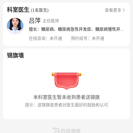
疗除常规的口服降糖药治疗、皮下注射胰岛素、胰岛素泵的
科室医生
(
1名医生
)
查看更多
治疗之外，还同时充分应用中医中药优势，挖掘传统中医疗
法，开展中药内服、外洗及针灸治疗，对糖尿病周围神经病
吕萍
主任医师
变、糖尿病肾病、糖尿病足、甲状腺功能减退症、甲状腺结
擅长：糖尿病、糖尿病急性并发症、糖尿病慢性并发症、甲状腺功能亢进症、甲状腺功能减退症、痛风、高脂血症
节等疾病有独特的治疗及一定的效果。目前科内配备血糖仪
在线咨询：
未开通
预约挂号：
未开通
多台，心电图机一台，心电监护仪两台，胰岛素泵五台，糖
尿病足病诊断箱一台，可对糖尿病的各种慢性并发症进行筛
查及满足临床诊疗需求。我院为江宁区农合办、江宁区医保
锦旗墙
办、南京市医保办指定慢性病资格审核医院，糖尿病慢病的
办理工作主要由我科负责。现有副主任医师2人，主治医师3
人，住院医师3人，其中硕士研究生6人，目前已成功申报区
级课题两项。科室现有床位22张，环境整洁，设施齐全。配
备抢救室一间，中医特色诊疗室一间，长期开设专科门诊，
并定期对住院及门诊糖尿病患者进行健康宣教活动（每周三
本科室医生暂未收到患者送锦旗
下午病房十二楼健康宣教室，节假日除外），不定期举办义
提示：送锦旗是患者对医生最好的鼓励和认可
诊咨询活动，建立糖尿病患者健康档案及长期随访系统，为
患者提供专业详细的治疗。肿瘤科为江宁区中医药重点专
科，设有固定床位24张，"十三五"末将达到50余张，其中博
硕士研究生6名，高级职称4名。科室在临床诊治中突出中医