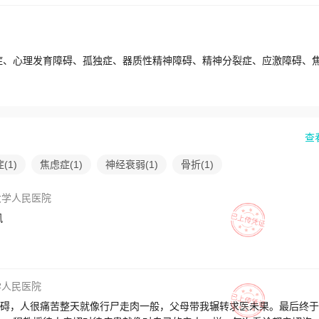
查
症
(
1
)
焦虑症
(
1
)
神经衰弱
(
1
)
骨折
(
1
)
大学人民医院
风
学人民医院
障碍，人很痛苦整天就像行尸走肉一般，父母带我辗转求医未果。最后终于