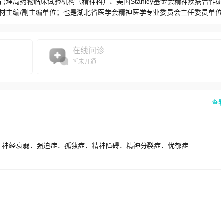
理局药物临床试验机构（精神科）、美国Stanley基金会精神疾病合作
材主编/副主编单位；也是湖北省医学会精神医学专业委员会主任委员单
援助中心、湖北省抑郁症诊疗中心、湖北省神经精神病研究所、湖北省人
要组成部分，是国务院学位委员会评定的博士和硕士学位授予点、临床医学
培训和公共卫生中心。连续多年入选“复旦大学专科声誉排行榜”和“中国
在线问诊
"东方之星"救援先进集体称号。【临床医疗】本中心由精神科、临床心理
暂未开通
院精神科，年门诊量和咨询量约20万人次，年住院量7000余人次。现有
副主任心理师1人，具有博士学位23人。博士生导师2名、硕士生导师6名
。积极开展各类精神障碍的诊治，接受各地疑难危重病人的转诊。【教学
位。为国家培养了近300名精神卫生专业本科生、硕士生、博士生，并培
查
、精神医学专业相关教材主编、副主编单位。成功举办多次全国性大型学
关系。【科研】本中心是卫生部、教育部《精神病学》五、七年制编写单
内外发展趋势和需要，制定了科研中长期发展规划，组成临床精神药理、
抑郁症、精神分裂症4个亚专业）、临床心理学和司法精神病学等稳定研
、神经衰弱、强迫症、孤独症、精神障碍、精神分裂症、忧郁症
部分，实验室拥有分子生物学、细胞学、动物行为学和心理评估等研究平
局指定的精神科药物临床实验基地，已完成20余项精神科药物的新药临
理研究水平处于领先地位，心理治疗和心理咨询水平处于全国先进行列。
项目？项、“十一·五”、“十二·五”科技攻关项目、国家重点研发计划及“98
省卫生厅科技进步奖2项，武汉市科技进步奖2项，上海粟中华2007精神
SCI收录论文60余篇，在抑郁症基础与临床研究、弓形虫与精神疾病、精神
领域已形成研究特色。获湖北省科技进步二等奖3项。【公共卫生】作为