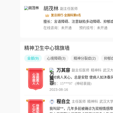
胡茂林
副主任医师
复旦排行·全国科第8名
在线咨询：
未开通
预约挂号：
未开通
精神卫生中心锦旗墙
全部
(
9
)
心境障碍
(
3
)
精神分裂症
(
2
)
抑郁
万其容
副主任医师
精神科
武汉
心
治
她对病人关心，总是安慰 使病人如沐春
存
病
病
救
患者：15***97
(神经衰弱)
人
人
2023-08-16
程自立
主任医师
精神科
武汉大
仁
待
我叫邱**，几年多前被确诊为双相情感
心
患
仁
如