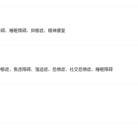
系，湖北省精神卫生服务覆盖率居全国前列。依托中央补助地方重大公共
。协助省级卫生行政部门起草有关精神疾病预防控制相关的法律、法规及
责全省严重精神障碍管理治疗项目工作的组织与实施，为政府决策提供依
-县精神卫生多种模式医疗联合体。和武昌区残联共建以街道为基本单元的
障碍、睡眠障碍、抑郁症、精神康复
度赞扬。2015年被国家卫计委制作成《阳光行动情暖荆楚》示教片，供
院专设干部心理咨询室。协助全省50余所高校共建大学生心理健康中心
师提供专业培训指导，开辟高校学生心理咨询绿色通道。为医护人员心理
医务人员专属心理咨询室。【司法鉴定】承担全国范围精神疾病司法鉴定
抑郁症、焦虑障碍、强迫症、恐惧症、社交恐惧症、睡眠障碍