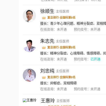
生中心，协助省级卫生行政部门建立全省精神卫生防控体
项目，组建了我省三级精神卫生服务体系和网络信息系统
徐顺生
主任医师
对全省精神卫生工作的实施进行质量监控和效果评估。负
复旦排行·全国科第8名
极响应国家实施“分级诊疗”的医改新思路，建立了省-市
擅长：青少年心理问题、精神分裂症、双相
阳光家园项目，受到国家卫计委、中残联领导和专家的高
在线咨询：
未开通
预约挂号：
未开通
和参考。在省直工委、省卫计委的领导下，在省直机关医
期合作协议，为数百名高校心理健康中心负责人和骨干教
供安全保障，开设医务人员心理咨询阳光屋，为全国首家
朱志先
主任医师
案例复核工作。
复旦排行·全国科第8名
擅长：精神分裂症、心境障碍、情感障碍、
在线咨询：
未开通
预约挂号：
已开通
刘忠纯
主任医师
复旦排行·全国科第8名
擅长：抑郁症、双相障碍
在线咨询：
未开通
预约挂号：
未开通
王惠玲
主任医师