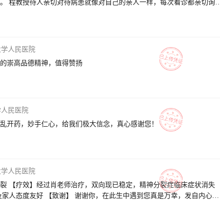
。 程教授待人亲切对待病患就像对自己的亲人一样，每次看诊都亲切询
尽力的治疗，我终于好转了太多太多，人正常了心情也变好了甚至和家里
没再那么不舒服了，人能轻松顺其自然的生活了，如今我已经快好要减药
高兴的事，我私心可多着呢，又可以把病进一步看好，又可以看看慈祥和
心理疏导，没错，程教授就是这么负责任的一位可爱的人，每次坐诊都提
大学人民医院
的身体也已经七八十岁了，但每次都能看到他不厌其烦绞尽脑汁的那个可
的崇高品德精神，值得赞扬
开程教授的仁心仁术待患如亲，在他的诊疗下我顺利度过了大学四年，成
的人，准备结婚了，感谢程教授，遇见您是我的幸运，诚挚的感谢您，祝
聚天伦之乐！
学人民医院
乱开药，妙手仁心，给我们极大信念，真心感谢您！
大学人民医院
神分裂 【疗效】经过肖老师治疗，双向现已稳定，精神分裂症临床症状消失
及家人态度友好 【致谢】 谢谢你，在此生中遇到您真是万幸，发自内心深
拽了出来，跪谢。