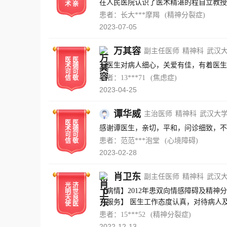
在人民医院认识了医术精湛的程自立教授
术
亲
病情，经过程教授一段时间绞尽脑汁尽心
患者：长大***摩羯
(精神分裂症)
人的紧张关系也缓解了，关键是大脑真的
2023-07-05
了。 每次去程教授那里看病其实是我最
可亲可敬的程教授，还可以顺便给我做下
万其容
副主任医师
精神科
武汉
前来，认真为每一位患者看病，可他自己
医
医
万医生对病人细心，关爱有佳，有着医生
术
德
爱样子。 病情能恢复的这么理想，离不
可
可
患者：13***71
(焦虑症)
信
敬
了一名本科毕业生，如今有一个值得托付
2023-04-25
您身体健康家庭幸福安享晚年，与家人共
谭华威
主治医师
精神科
武汉大
医
医
感谢谭医生，亲切，平和，问诊细致，不
术
德
可
可
患者：范范***泡堂
(心境障碍)
信
敬
2023-02-28
肖卫东
副主任医师
精神科
武汉
光
济
【病情】2012年患双向情感障碍及精
明
世
天
良
【服务】 医生工作态度认真，对待病人
使
医
处的感谢，无以言表。是您把我从深渊中
患者：15***52
(精神分裂症)
2022-12-13