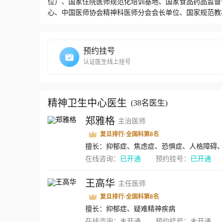
位）、国家住院医师规范化培训基地、国家食品药品监督管
心、中国医师协会精神科医师分会会长单位、国家规范教
省精神医学质量控制中心、湖北省突发公共事件社会心理
法医鉴定所、“985”认知与神经信息科学拓展平台的主
动站，是湖北省精神医学/临床心理学医疗、教学、科研、
预约挂号
影响力排名”的前十强。获全国卫生计生系统先进集体、
认证医生线上挂号
Ⅲ科组成。现有开放病床348张，是国内最大规模的综合医
人，其中教授/主任医师6人、副教授/副主任医师14人、
一批享有较高声誉的精神医学/临床心理学高级专业人才
大学精神病学和精神卫生教学基地和多所高校教学协作单
精神卫生中心医生
(
38名医生
)
名专科医生或进修医生。是国家卫计委、教育部临床医学
郑雅格
主治医师
会，和美、日、法、德等国相关机构建立长期的学术合作
年制统编教材副主编单位。根据精神病学与精神卫生学国
复旦排行·全国科第8名
神病学、临床精神病学（老年精神病学、儿童精神病学、
擅长：抑郁症、焦虑症、恐惧症、人格障碍
研究方向。中心作为湖北省神经精神病研究所的重要组成
在线咨询：
已开通
预约挂号：
已开通
科学研究提供了良好的条件。作为国家食品药品监督管理
中心多项研究达到国内领先水平，生物精神病学及精神药
王高华
主任医师
国STANLEY基金重大国际合作项目6项、国家自然科学基金
复旦排行·全国科第8名
项目各1项。获得湖北省人民政府科技进步奖贰等奖3项，
奖1项。近5年在国内外重要刊物上发表论文200余篇，
擅长：抑郁症、疑难精神疾病
代谢、动物模型与神经再生、儿童精神病、认知行为治疗
在线咨询：
未开通
预约挂号：
未开通