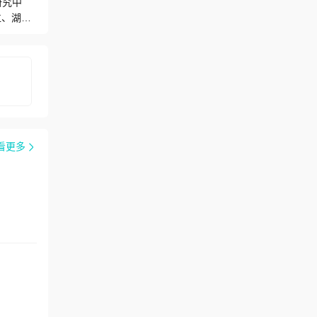
研究中
位、湖北
民医院
博士后流
医院科技
科、精神
医师34
，聚集了
】是武汉
训出数百
看更多
术年
位和八
生物精
究团队和
台，为
床验证。
获得美
5”拓展
卫生一等
药物与糖
省精神卫