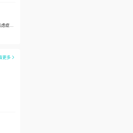
擅长：言语障碍、注意缺陷多动障碍、抑郁症、心理发育障碍、孤独症、器质性精神障碍、精神分裂症、应激障碍、焦虑症、心境障碍
看更多