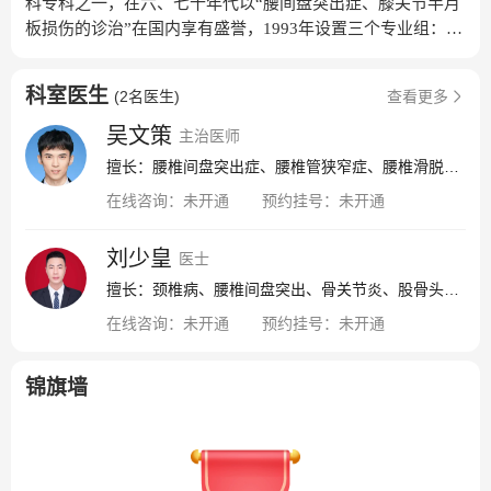
科专科之一，在六、七十年代以“腰间盘突出症、膝关节半月
板损伤的诊治”在国内享有盛誉，1993年设置三个专业组：脊
柱外科、关节外科、骨肿瘤外科。经过几代人的艰苦奋斗和
辛勤耕耘，目前已经发展成为国内外知名的重点学科。
科室医生
(
2名医生
)
查看更多
吴文策
主治医师
擅长：腰椎间盘突出症、腰椎管狭窄症、腰椎滑脱症、颈椎病、脊柱骨折、脊柱疾病
在线咨询：
未开通
预约挂号：
未开通
刘少皇
医士
擅长：颈椎病、腰椎间盘突出、骨关节炎、股骨头坏死、骨质疏松、运动损伤
在线咨询：
未开通
预约挂号：
未开通
锦旗墙