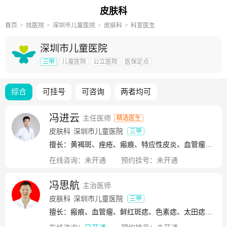
皮肤科
首页
找医院
深圳市儿童医院
皮肤科
科室医生
深圳市儿童医院
三甲
儿童医院
公立医院
医保定点
综合
可挂号
可咨询
两者均可
冯进云
主任医师
精选医生
皮肤科
深圳市儿童医院
三甲
擅长：黄褐斑、痤疮、瘢痕、特应性皮炎、血管瘤、疑难皮肤病、先天性皮肤病、遗传性皮肤病、难治性皮肤病
在线咨询：
未开通
预约挂号：
未开通
冯思航
主治医师
皮肤科
深圳市儿童医院
三甲
擅长：瘢痕、血管瘤、鲜红斑痣、色素痣、太田痣、雀斑、湿疹、荨麻疹