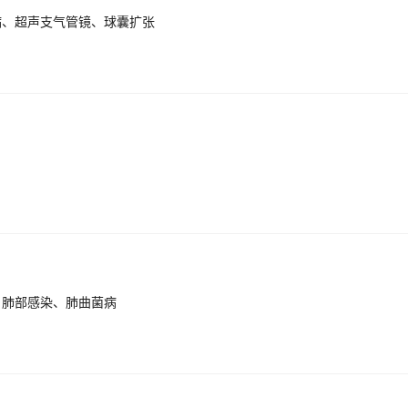
病、超声支气管镜、球囊扩张
、肺部感染、肺曲菌病