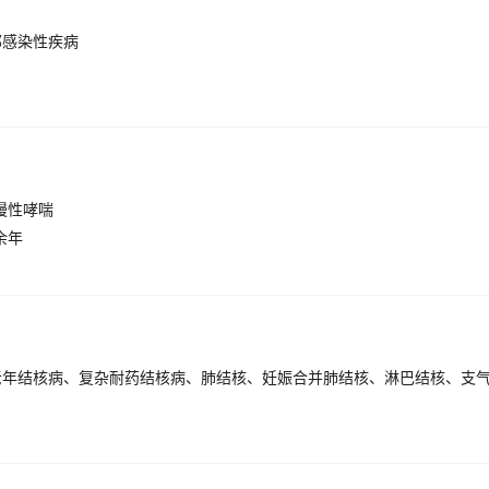
部感染性疾病
慢性哮喘
余年