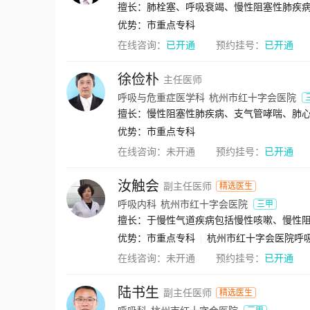
擅长：肺栓塞、呼吸衰竭、慢性阻塞性肺疾
优势：
市重点专科
在线咨询：
已开通
预约挂号：
已开通
徐俭朴
主任医师
呼吸与危重症医学科
杭州市红十字会医院
擅长：慢性阻塞性肺疾病、支气管哮喘、肺
优势：
市重点专科
在线咨询：
未开通
预约挂号：
已开通
汝触会
副主任医师
精选医生
呼吸内科
杭州市红十字会医院
三甲
擅长：于慢性气道疾病包括慢性咳嗽、慢性
优势：
市重点专科
杭州市红十字会医院呼
在线咨询：
未开通
预约挂号：
已开通
陆书生
副主任医师
精选医生