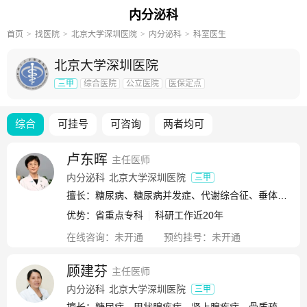
内分泌科
首页
找医院
北京大学深圳医院
内分泌科
科室医生
北京大学深圳医院
三甲
综合医院
公立医院
医保定点
综合
可挂号
可咨询
两者均可
卢东晖
主任医师
内分泌科
北京大学深圳医院
三甲
擅长：糖尿病、糖尿病并发症、代谢综合征、垂体疾病、甲状腺疾病、性腺疾病、肾上腺疾病、痛风、代谢性骨病、内分泌性高血压
优势：
省重点专科
科研工作近20年
在线咨询：
未开通
预约挂号：
未开通
顾建芬
主任医师
内分泌科
北京大学深圳医院
三甲