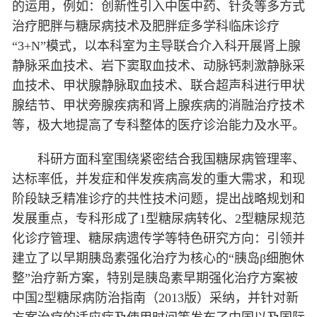
的运用，例如：创新性引入中医中药、针灸等多方式
治疗肥胖与糖尿病技术及肥胖症多学科临床诊疗
“3+N”模式，以本科室为主导联合介入科开展肾上腺
静脉采血技术、岩下窦取血技术、动脉钙刺激静脉采
血技术、甲状腺静脉取血技术、联合超声科进行甲状
腺结节、甲状旁腺疾病和肾上腺疾病的消融治疗技术
等，极大地提高了专科整体的医疗诊治能力及水平。
科研方面科室围绕紧密结合我国糖尿病管理率、
达标率低，并发症和伴发疾病高发的重大需求，和现
阶段缺乏精准诊疗的共性技术问题，提出战略规划和
发展重点，专科形成了1型糖尿病转化、2型糖尿规范
化诊疗管理、糖尿病遗传学等特色研究方向：引领并
建立了以早期胰岛素强化治疗为核心的“胰岛β细胞休
整”治疗新方案，特别是胰岛素早期强化治疗方案被
中国2型糖尿病防治指南（2013版）采纳，并针对新