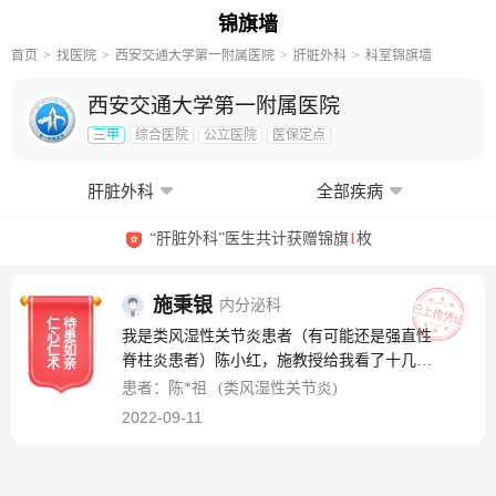
锦旗墙
首页
找医院
西安交通大学第一附属医院
肝脏外科
科室锦旗墙
西安交通大学第一附属医院
三甲
综合医院
公立医院
医保定点
肝脏外科
全部疾病
“肝脏外科”医生共计获赠锦旗
1
枚
施秉银
内分泌科
仁
待
我是类风湿性关节炎患者（有可能还是强直性
心
患
仁
如
脊柱炎患者）陈小红，施教授给我看了十几年
术
亲
病了，人特别好，特别有耐心，特别亲切并且
患者：陈*祖
(类风湿性关节炎)
医术高明，给了我极大的信心。感谢您！
2022-09-11