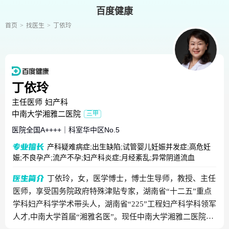
百度健康
首页
找医生
丁依玲
丁依玲
主任医师
妇产科
中南大学湘雅二医院
三甲
医院全国
A++++
｜
科室华中区
No.5
产科疑难病症;出生缺陷;试管婴儿妊娠并发症;高危妊
娠;不良孕产;流产不孕;妇产科炎症;月经紊乱;异常阴道流血
丁依玲，女，医学愽士，愽士生导师，教授、主任
医师，享受国务院政府特殊津贴专家，湖南省“十二五”重点
学科妇产科学学术带头人，湖南省“225”工程妇产科学科领军
人才,中南大学首届“湘雅名医”。现任中南大学湘雅二医院妇