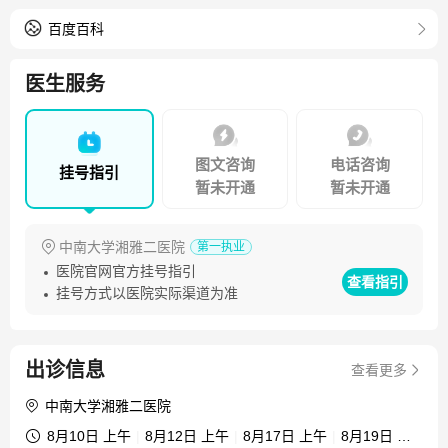
产科主任及妇产科教研室主任，兼产科主任、产前诊断中心
主任、女性生殖疾病研究室主任。学术任职：中国医师协会
百度百科
妇产科分会常务委员，中华医学会妇产科专业委员会全国委
员，中华医学会围产医学专业委员会全国委员，中华医学会
医生服务
产科学组及妊高症学组全国委员，中国优生科学协会妇儿临
床专业委员会副主任委员，湖南省医学会围产医学专业委员
会主任委员，湖南省妇幼保健与优生优育协会常务理事、优
图文咨询
电话咨询
挂号指引
生遗传专业委员会副主任委员，及《中华围产医学杂志》、
暂未开通
暂未开通
《中南大学学报(医学版)》、《中国实用妇科与产科杂
志》、《实用妇产科杂志》、《现代妇产科进展》、《中国
中南大学湘雅二医院
第一执业
妇幼保健杂志》等杂志编委，人卫社八年制《妇产科学》、
医院官网官方挂号指引
研究生《妇产科学》等国家级规划教材编委。 主要经历：
查看指引
挂号方式以医院实际渠道为准
1983年于湖南医科大学临床医疗系本科毕业，（2000年高校
合并更名为中南大学湘雅医学院）后一直工作在中南大学湘
雅二医院妇产科，先后获得硕士、博士学位。从事妇产科临
出诊信息
查看更多
床、科研、教学工作30余年。擅长优生优育、试管婴儿妊娠
并发症诊治及各种产科疑难杂症的诊断和治疗，能准确判断
中南大学湘雅二医院
高危妊娠及分娩时潜在的危险因素，特别擅长各种复杂困难
8月10日 上午
|
8月12日 上午
|
8月17日 上午
|
8月19日 上午