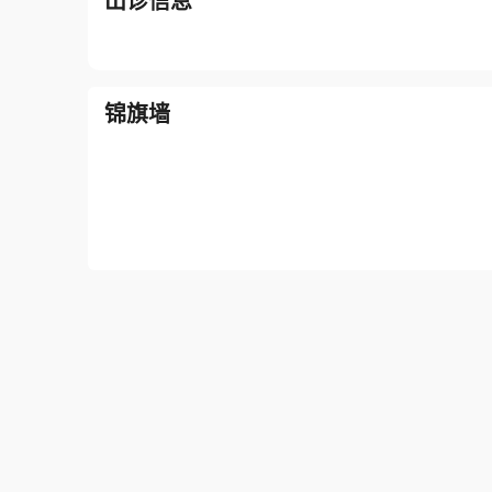
出诊信息
锦旗墙