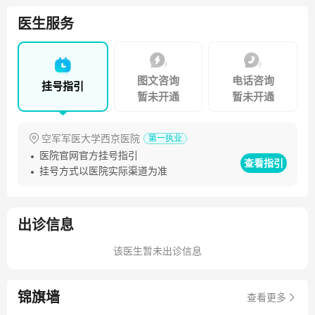
主持国家重点研发计划子课题1项，陕西省自然科学基础研究
1项，西京医院助推计划1项；获国家专利6项；发表SCI论文
医生服务
及核心期刊30余篇。现任中华医学会小儿外科分会青年委
员、陕西省先心病防治专委会常委兼秘书等职，获陕西高等
学校科学技术进步一等奖1项，陕西省科技进步二等奖1项。
图文咨询
电话咨询
挂号指引
暂未开通
暂未开通
空军军医大学西京医院
第一执业
医院官网官方挂号指引
查看指引
挂号方式以医院实际渠道为准
出诊信息
该医生暂未出诊信息
锦旗墙
查看更多