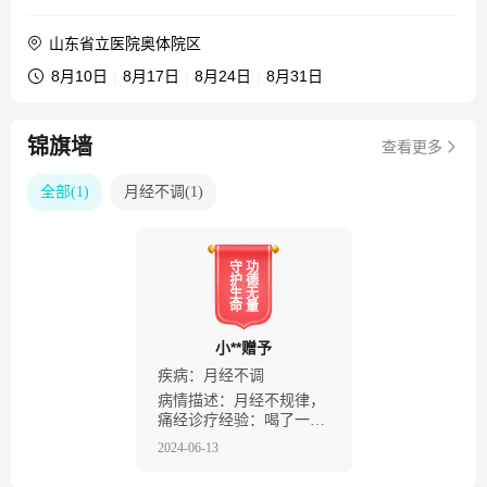
山东省立医院奥体院区
8月10日
|
8月17日
|
8月24日
|
8月31日
锦旗墙
查看更多
全部
(
1
)
月经不调
(
1
)
守
功
护
德
生
无
命
量
小**赠予
疾病：
月经不调
病情描述：月经不规律，
痛经诊疗经验：喝了一段
时间主任的中药，好多了
2024-06-13
个人感悟：感谢主任，医
术高明