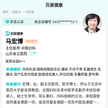
百度健康
首页
找医生
马宏博
实名认证
执业证编号
1413*********12
马宏博
精选医生
主任医师
中医妇科
山东省立医院
三甲
医院全国
A++
月经失调;围绝经期综合征;痛经;不孕不育;乳腺增生;乳
腺炎;流产后宫内残留;胎盘绒毛植入;异位妊娠;多囊卵巢;更年期综
合征;盆腔炎;先兆流产;胎盘植入;浆细胞性乳腺炎
宏博，女，副主任医师。医学博士，师从于北京中
医药大学姜良铎教授。全国妇科名老中医李克勤学术经验继
承人，硕士生导师，现从事妇、内科疾病的诊治。承担国家
自然基金课题一项，省自然基金课题一项及中医局课题一