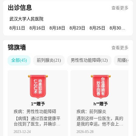
出诊信息
查看更多
武汉大学人民医院
8月11日
|
8月16日
|
8月18日
|
8月23日
|
8月25日
|
8月30日
|
9
锦旗墙
查看更多
全部
(
45
)
前列腺炎
(
21
)
男性性功能障碍
(
12
)
阳痿
(
4
)
你
仁
待
妙
值
心
患
手
得
仁
如
回
拥
术
亲
春
有
1**赠予
h**赠予
疾病：
男性性功能障碍
疾病：
前列腺炎
【病情】通过百度健康平
遇到这样一位医生，真的
台找到了医生，并确诊为
是我的幸运。他不会上来
冠心病，每天睡不着觉，
就让你做一堆昂贵的检
2023-12-24
2026-05-28
并且胸痛、胸闷很难受。
查，而是耐心听完你的不