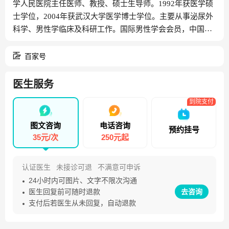
学人民医院主任医师、教授、硕士生导师。1992年获医学硕
士学位，2004年获武汉大学医学博士学位。主要从事泌尿外
科学、男性学临床及科研工作。国际男性学会会员，中国性
学会性医学分会常务委员，中国医师协会男科医师培训委员
会委员，中国中西医结合学会男科分会委员，中国医促会男
百家号
性泌尿生殖学会常务委员，湖北省性学会常务理事，湖北省
中西医结合男科副主委，湖北省男科学会副主委，武汉市男
医生服务
科学会副主委。承担并参与包括国家自然科学基金在内的省
到院支付
部级课题6项，获省科技成果奖2项。主编专著1部，参编专
著7部，发表论文50余篇。武汉大学学报医学版等多种杂志
图文咨询
电话咨询
预约挂号
特约审稿专家。擅长泌尿系各种疾病的诊断与治疗，包括泌
35元/次
250元起
尿系结石、肿瘤性疾病的微创治疗。尤其对男性性功能障
碍、男性不育、前列腺疾病的诊治有独到的见解。
认证医生
未接诊可退
不满意可申诉
24小时内可图片、文字不限次沟通
医生回复前可随时退款
去咨询
支付后若医生从未回复，自动退款