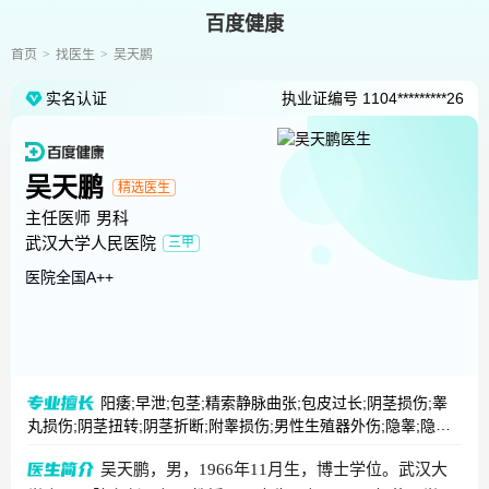
百度健康
首页
找医生
吴天鹏
实名认证
执业证编号
1104*********26
吴天鹏
精选医生
主任医师
男科
武汉大学人民医院
三甲
医院全国
A++
阳痿;早泄;包茎;精索静脉曲张;包皮过长;阴茎损伤;睾
丸损伤;阴茎扭转;阴茎折断;附睾损伤;男性生殖器外伤;隐睾;隐匿
阴茎;小阴茎畸形;阴茎发育不全
吴天鹏，男，1966年11月生，博士学位。武汉大