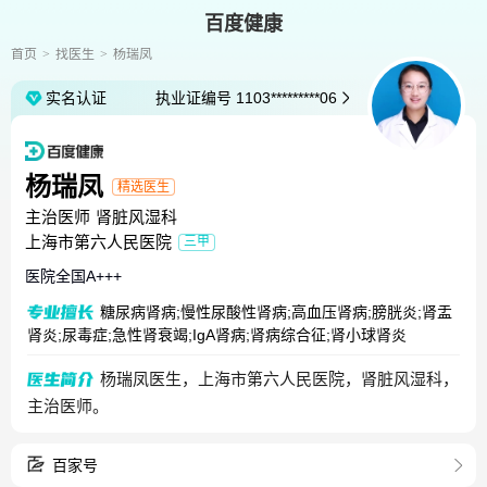
百度健康
首页
找医生
杨瑞凤
实名认证
执业证编号
1103*********06
杨瑞凤
精选医生
主治医师
肾脏风湿科
上海市第六人民医院
三甲
医院全国
A+++
糖尿病肾病;慢性尿酸性肾病;高血压肾病;膀胱炎;肾盂
肾炎;尿毒症;急性肾衰竭;IgA肾病;肾病综合征;肾小球肾炎
杨瑞凤医生，上海市第六人民医院，肾脏风湿科，
主治医师。
百家号