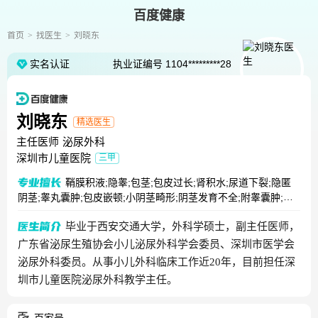
百度健康
首页
找医生
刘晓东
实名认证
执业证编号
1104*********28
刘晓东
精选医生
主任医师
泌尿外科
深圳市儿童医院
三甲
鞘膜积液;隐睾;包茎;包皮过长;肾积水;尿道下裂;隐匿
阴茎;睾丸囊肿;包皮嵌顿;小阴茎畸形;阴茎发育不全;附睾囊肿;睾
丸发育不全;阴囊发育不全;阴囊对裂
毕业于西安交通大学，外科学硕士，副主任医师，
广东省泌尿生殖协会小儿泌尿外科学会委员、深圳市医学会
泌尿外科委员。从事小儿外科临床工作近20年，目前担任深
圳市儿童医院泌尿外科教学主任。
百家号