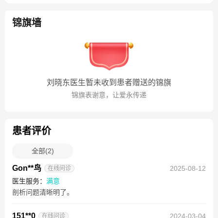
锦旗墙
刘晓东医生暂未收到患者赠送的锦旗
锦旗表谢意，让爱永传递
患者评价
全部
(
2
)
Gon**鸟
2025-08-12
在线问诊
医生服务：
满意
剖析问题清晰明了。
151**0
2024-03-04
在线问诊