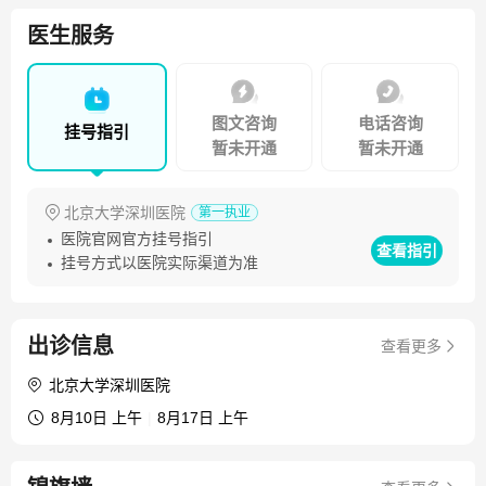
术和微创手术。擅长腹腔镜结直肠癌根治切除术和腹腔镜胃
医生服务
癌根治术等胃肠道微创手术，擅长应用肠内、肠外营养治疗
复杂肠瘘，延长晚期消化道恶性肿瘤病人生存时间和改善生
活质量。发表专业论文10余篇，参编手术学2部，主持和参
图文咨询
电话咨询
挂号指引
与科研课题三项。
暂未开通
暂未开通
北京大学深圳医院
第一执业
医院官网官方挂号指引
查看指引
挂号方式以医院实际渠道为准
出诊信息
查看更多
北京大学深圳医院
8月10日 上午
|
8月17日 上午